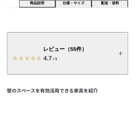
商品説明
仕様・サイズ
配送・送料
商品サイズ：幅４４×奥行２×高さ３２．５ｃｍ　石こう
ボードに簡単に取り付けられるミラーです。外した後も
壁の跡が目立ちにくいので、安心してお使い頂けます。
レビュー（55件）
縦でも横でも取り付けられます。
4.7
/
5
【こんな場所におすすめ】

棚
と合わせて簡易ドレッサーとして。

レビューを投稿する
壁のスペースを有効活用できる家具を紹介
【おすすめの理由】

・工具不要、取り付けが簡単

うえ
・小さな穴で済むので賃貸住まいにも良い

2026/05/04
・好きな場所に設置できる

・ベーシックなデザインと色が3色あり、お部屋になじむ

ちょうどいいサイズ
※こちらの商品は、
取り付けようとしていた位置が、ちょうど壁が硬く、ピン
ピンタイプ（樹脂製）の取付金具
となりま