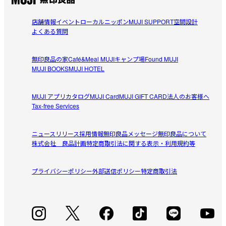
店舗情報
イベント
ローカルニッポン
MUJI SUPPORT
空間設計
よくある質問
無印良品の家
Café&Meal MUJI
キャンプ場
Found MUJI
MUJI BOOKS
MUJI HOTEL
MUJI アプリ
カタログ
MUJI Card
MUJI GIFT CARD
法人のお客様へ
Tax-free Services
ニュースリリース
採用情報
無印良品メッセージ
無印良品について
株式会社 良品計画
特定商取引法に関する表示・利用規約等
プライバシーポリシー
外部送信ポリシー
特定商取引法