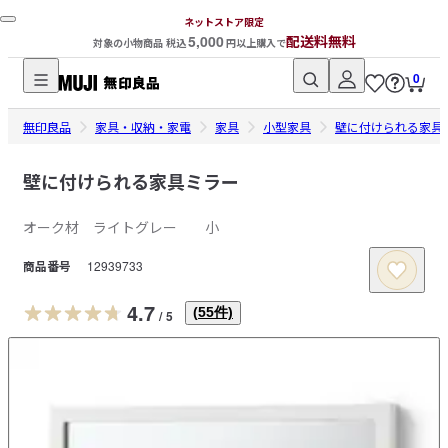
ネットストア限定
5,000
配送料無料
対象の小物商品 税込
円以上購入で
0
無
無印良品
印
家具・収納・家電
家具
小型家具
壁に付けられる家具
良
品
壁に付けられる家具ミラー
ネ
オーク材 ライトグレー 小
ッ
ト
商品番号
12939733
ス
ト
4.7
(
55
件)
/
5
ア