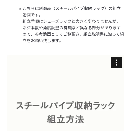
【耐荷重】

こちらは別商品（スチールパイプ収納ラック）の組立
ぬぎっぱの夫
トレイ上段:5kg、トレイ中段:5kg、トレイ下段:5kg

動画です。
夫が靴を下駄箱にしまわず、さらに、靴をぬぎっぱなし、
組立手順はシューズラックと大きく変わりませんが、
参考になった（6人）
【商品特長】

玄関が乱れていることが地味にストレスでした。小言を言
ネジ本数や角度調整の有無など異なる部分があります
◎シンプルでお部屋を選ばないデザイン

いながら揃えたりしまったりする自分もストレス、どうし
ので、参考動画としてご覧頂き、組立説明書に沿って組
ak
無駄をそぎ落としたシンプルなデザイン。主張をおさえた質感
立をお願い致します。
たものかと思っていたところでMUJIのサイトでこちらが目
2026/04/30
とカラーリングで、使うお部屋を選びません。

にとまりました。出しっぱにするなら、整然と出しっぱな
スチールパイプシリーズで好評のウォームグレーを採用しまし
しにしよう！と。自分も、１日履いた靴はすぐには下駄箱
た。

バッチリ
には入れていませんでしたが、こちらにしてからはすぐに
購入前に思っていたより軽く動かしやすくて良い。ガタつ
定位置に置くことができる。夫はどうやったってぬぎっぱ
◎組み立てかんたん、持ち帰ってすぐに使える

参考になった（7人）
きもなく質感も良かった。
シェアバッグの中サイズ～大サイズに入る梱包サイズです。

ですが、下駄箱の開け閉めなく、すぐに置けるので自分も
組み立てに必要な工具も付属するため、持ち帰ってすぐに使え
楽ちん。日々の地味なストレスから解放してくれた逸品で
misuzu
ます。（組立時間の目安:大人2名で約15分）

す。買って良かった！！
2026/04/30
【こんな方におすすめ】

シンプルで圧迫感の無いデザイン
玄関にあふれるシューズ類にお困りの方

大きめの靴を横並びに置ける寸法を確保しながら、棚を斜めに
引越し先の玄関に下駄箱がなく省スペースなシューズラッ
参考になった（3人）
することで狭い場所にもすっきり置ける寸法に。

クを探していて、たまたまお店で実物を見て気に入り購入
ワイヤー製の棚板なので圧迫感がなく、また通気性にも優れて
しました。思っていたより重いですが丈夫そうです。組み