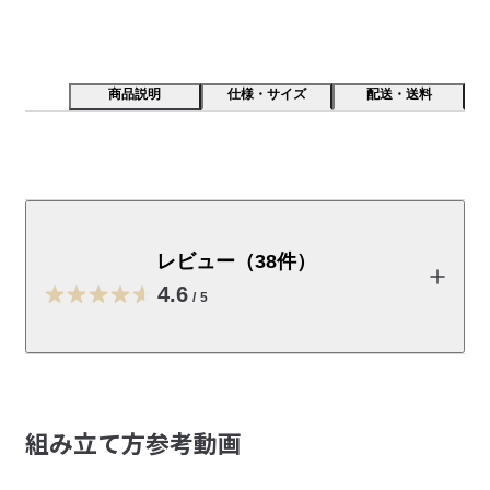
商品説明
仕様・サイズ
配送・送料
汚れたら拭き掃除が簡単にできるスチールの素材です。
通気性が良く、湿気や臭いがこもりません。サンダルや
小さな靴はトレイ下段の下にある3本のパイプの上に収
レビュー（38件）
納できます。
4.6
/
5
【素材】

金属（鋼）

表面加工：エポキシ樹脂粉体塗装

レビューを投稿する
【サイズ】

組み立て方参考動画
W53×D29×H79cm、約5.4kg

ななこ
大きめの靴が2足横並びに収納できる内寸です。（約48cm）

2026/05/21