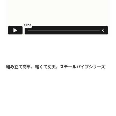
います。

立ては比較的簡単ですが棚の部分をネジで取り付けるとこ
最下段の連結パイプ上にはサンダルやお子様の靴なども置くこ
ろが意外と難しかったです。シンプルなデザインが気に入
とができるので、小さな玄関に限らず、よく使う靴だけをまと
すべてのレビューを見る
閉じる
っています。
めたサポートラックとしても使えます。

スチールパイプ家具 
ステンレス横ブレしにくいフック・小
組み立て簡単、軽くて丈夫、スチールパイプシリーズ
組立説明書
（PDF：1.7MB）
受取手段
店舗受け取り可・コンビニ受け取り不可
一部店舗受け取り可能
受け取り可能店舗を見る