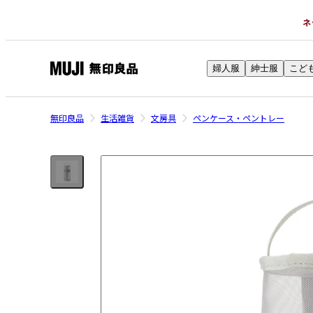
ネ
婦人服
紳士服
こど
無
印
良
無印良品
生活雑貨
文房具
ペンケース・ペントレー
品
ネ
ッ
ト
ス
ト
ア