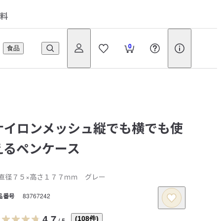
料
0
食品
ナイロンメッシュ縦でも横でも使
えるペンケース
直径７５×高さ１７７ｍｍ グレー
品番号
83767242
4.7
(
108
件)
/
5