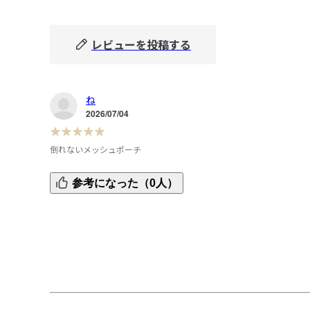
レビューを投稿する
ね
2026/07/04
倒れないメッシュポーチ
倒れなくて使いやすい

参考になった（0人）
職場で歯ブラシポーチとして使ってます

お昼休み時間急いでる時に、歯ブラシや歯磨き粉が出しや
い

長いタイプの方は幅足りなさそうなので、こちらを買った
そしたら長さ少し足りなかった

歯ブラシ斜めにすると入る

この幅でもう少し長いと完璧です