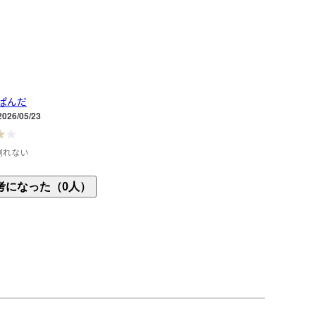
ぱんだ
2026/05/23
倒れない
型になるペンケースがこの価格なら満足です

考になった（0人）
ガネでほぼいっぱいになるくらい入れて使用してい
てて使う時も安定感があって良かったです

ても簡単に倒れるようなことはなさそうです

タンドさせたままマーカー1本だけ入れてみました
しますがペンを抜くと倒れます

ころは助かります