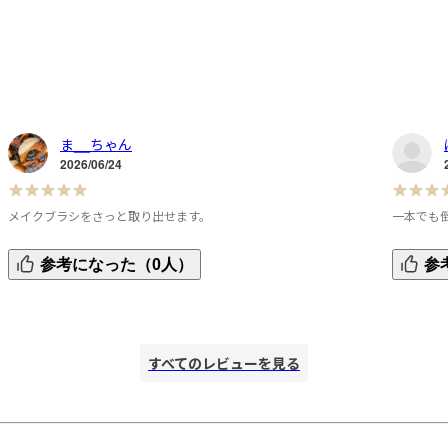
ま__ちゃん
2026/06/24
メイクブラシをさっと取り出せます。
一本でも
メイクブラシを入れて、立てたまま使うために購入しまし
スタンド
参考になった（0人）
参
た。高さは家用ブラシと同じで、上の蓋を開けて、スナップ
ペンとメ
す
で留めておけば、ペン立て状態になり、使いたいブラシがさ
ますが立
っと取れます。ちょっとくしゃっとなるので、プラスチック
手で触れ
の入れ物と違いあまりスペースは取らないので、収納場所に
試しにス
すべてのレビューを見る
、
も困りません。中のブラシの先にはブラシカバーをつけてい
が自立は
ますので、旅行に持っていく際にはブラシが痛むこともあり
軽量なと
ません。