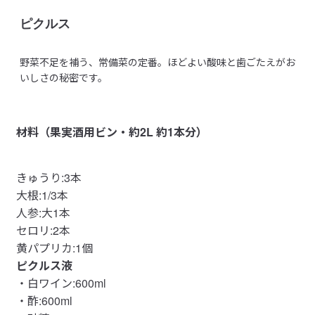
ピクルス
野菜不足を補う、常備菜の定番。ほどよい酸味と歯ごたえがお
いしさの秘密です。
材料（果実酒用ビン・約2L 約1本分）
きゅうり:3本
大根:1/3本
人参:大1本
セロリ:2本
黄パプリカ:1個
ピクルス液
・白ワイン:600ml
・酢:600ml