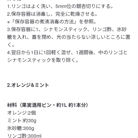
1.リンゴはよく洗い、5mm位の銀杏切りにする。
2.保存容器は消毒し、完全に乾燥させる。
※「保存容器の煮沸消毒の方法」を参照。
3.保存容器に1、シナモンスティック、リンゴ酢、氷砂
糖を入れ、蓋を閉め、光の当たらない涼しいところに置
く。
4.翌日から1日に1回軽く混ぜ、1週間後、中のリンゴと
シナモンスティックを取り除く。
2.オレンジ&ミント
材料（果実酒用ビン・約1L 約1本分）
オレンジ:2個
ミント:約30g
氷砂糖:300g
リンゴ酢:300ml