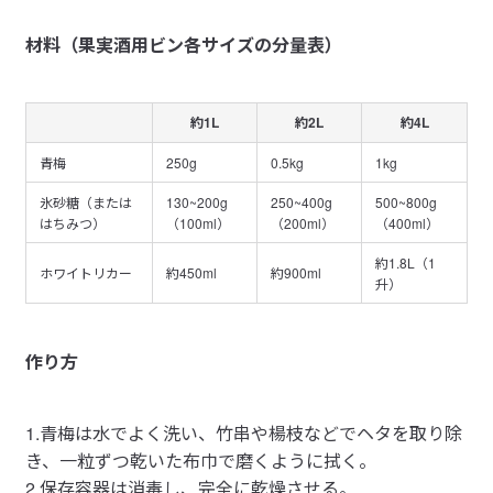
材料（果実酒用ビン各サイズの分量表）
約1L
約2L
約4L
青梅
250g
0.5kg
1kg
氷砂糖（または
130~200g
250~400g
500~800g
はちみつ）
（100ml）
（200ml）
（400ml）
約1.8L（1
ホワイトリカー
約450ml
約900ml
升）
作り方
1.青梅は水でよく洗い、竹串や楊枝などでヘタを取り除
き、一粒ずつ乾いた布巾で磨くように拭く。
2.保存容器は消毒し、完全に乾燥させる。