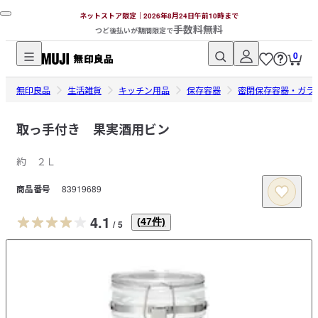
ネットストア限定｜2026年8月24日午前10時まで
手数料無料
つど後払いが期間限定で
0
無
無印良品
印
生活雑貨
キッチン用品
保存容器
密閉保存容器・ガラ
良
品
取っ手付き 果実酒用ビン
ネ
約 ２Ｌ
ッ
ト
商品番号
83919689
ス
ト
4.1
(
47
件)
/
5
ア