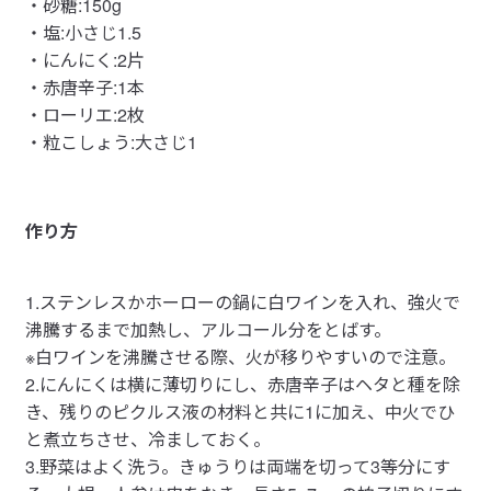
・砂糖:150g
・塩:小さじ1.5
・にんにく:2片
・赤唐辛子:1本
・ローリエ:2枚
・粒こしょう:大さじ1
作り方
1.ステンレスかホーローの鍋に白ワインを入れ、強火で
沸騰するまで加熱し、アルコール分をとばす。
※白ワインを沸騰させる際、火が移りやすいので注意。
2.にんにくは横に薄切りにし、赤唐辛子はヘタと種を除
き、残りのピクルス液の材料と共に1に加え、中火でひ
と煮立ちさせ、冷ましておく。
3.野菜はよく洗う。きゅうりは両端を切って3等分にす