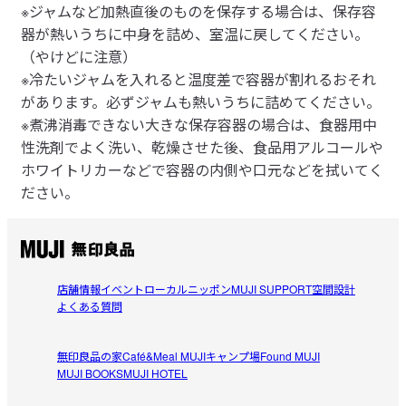
※ジャムなど加熱直後のものを保存する場合は、保存容
器が熱いうちに中身を詰め、室温に戻してください。
（やけどに注意）
※冷たいジャムを入れると温度差で容器が割れるおそれ
があります。必ずジャムも熱いうちに詰めてください。
※煮沸消毒できない大きな保存容器の場合は、食器用中
性洗剤でよく洗い、乾燥させた後、食品用アルコールや
ホワイトリカーなどで容器の内側や口元などを拭いてく
ださい。
店舗情報
イベント
ローカルニッポン
MUJI SUPPORT
空間設計
よくある質問
無印良品の家
Café&Meal MUJI
キャンプ場
Found MUJI
MUJI BOOKS
MUJI HOTEL