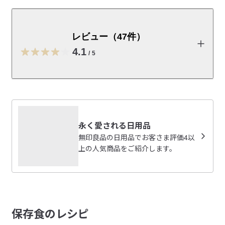
季節の果物で作る手作りのお酒や、自家製ピクルスを楽
しむための瓶です。シリアルや乾物の保存にも使えま
す。
レビュー（47件）
【サイズ展開】

4.1
/
5
約４L／約２L／約１Lの3サイズ

取っ手付き　果実酒用ビン　約４L
レビューを投稿する
取っ手付き　果実酒用ビン　約２L
取っ手付き　果実酒用ビン　約１L
しろもち
永く愛される日用品
取扱説明書
（PDF：0.6MB）
2026/07/13
無印良品の日用品でお客さま評価4以
上の人気商品をご紹介します。
受取手段
店舗受け取り可・コンビニ受け取り可
サイズ感と見た目、丈夫さが気に入りました
子どもと一緒に梅シロップをつくりました。安価な他の製
参考になった（0人）
品も検討しましたが、子どもが持ち上げたり、ひっくり返
して混ぜる際に溢れたり蓋が抜けるのが心配だったので信
みー
保存食のレシピ
頼の無印に決めました。

2026/07/12
丈夫で、スリムで場所を取らず無事に梅シロップが完成し