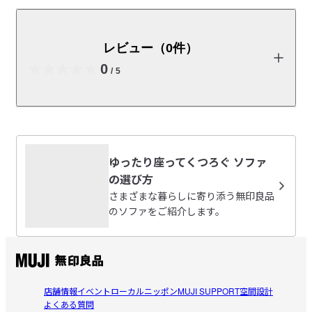
「くつろぎを考えた木製アームレスソファ」を横並びで
使用する際に連結するベルトです。同梱のすべり止めと
併用してお使いください。
レビュー（0件）
取扱説明書
0
（PDF：2.7MB）
/
5
受取手段
店舗受け取り可・コンビニ受け取り不可
一部店舗受け取り可能
受け取り可能店舗を見る
商品の使い方やレビューの投稿をお待ちしております。
レビューを投稿する
ゆったり座ってくつろぐ ソファ
の選び方
さまざまな暮らしに寄り添う無印良品
のソファをご紹介します。
閉じる
店舗情報
イベント
ローカルニッポン
MUJI SUPPORT
空間設計
よくある質問