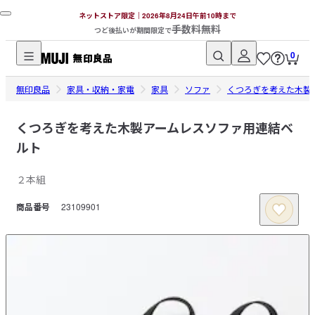
ネットストア限定｜2026年8月24日午前10時まで
手数料無料
つど後払いが期間限定で
0
無
無印良品
印
家具・収納・家電
家具
ソファ
くつろぎを考えた木製
良
品
くつろぎを考えた木製アームレスソファ用連結ベ
ネ
ルト
ッ
ト
２本組
ス
商品番号
23109901
ト
ア