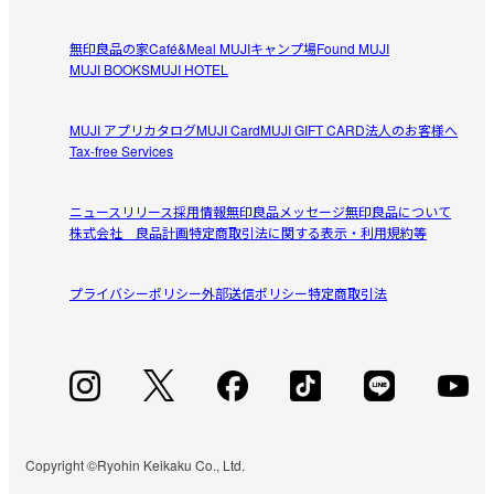
無印良品の家
Café&Meal MUJI
キャンプ場
Found MUJI
MUJI BOOKS
MUJI HOTEL
MUJI アプリ
カタログ
MUJI Card
MUJI GIFT CARD
法人のお客様へ
Tax-free Services
ニュースリリース
採用情報
無印良品メッセージ
無印良品について
株式会社 良品計画
特定商取引法に関する表示・利用規約等
プライバシーポリシー
外部送信ポリシー
特定商取引法
Copyright ©Ryohin Keikaku Co., Ltd.