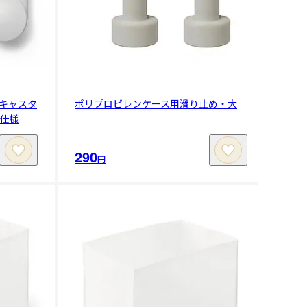
キャスタ
ポリプロピレンケース用滑り止め・大
仕様
290
円