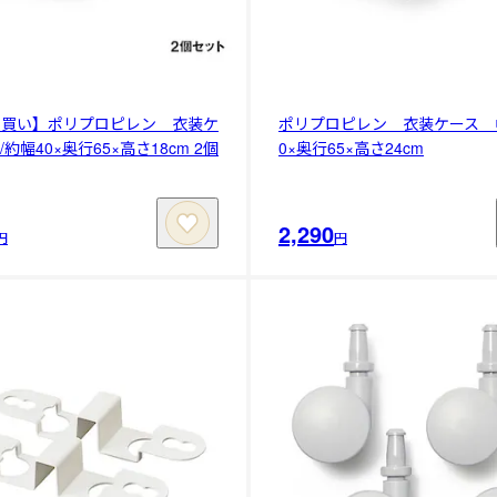
め買い】ポリプロピレン 衣装ケ
ポリプロピレン 衣装ケース 中
約幅40×奥行65×高さ18cm 2個
0×奥行65×高さ24cm
2,290
円
円