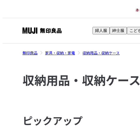
ネ
婦人服
紳士服
こど
無
印
良
無印良品
家具・収納・家電
収納用品・収納ケース
品
ネ
収納用品・収納ケー
ッ
ト
ス
ト
ア
ピックアップ