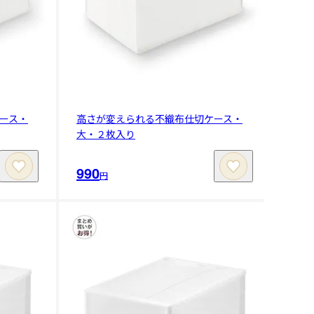
ース・
高さが変えられる不織布仕切ケース・
大・２枚入り
990
円