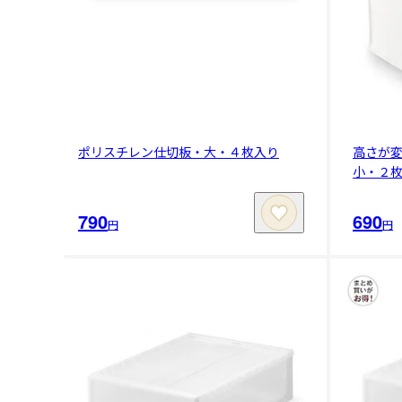
ポリスチレン仕切板・大・４枚入り
高さが
小・２
790
690
円
円