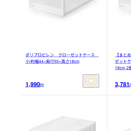
ポリプロピレン クローゼットケース
【まと
小/約幅44×奥行55×高さ18cm
ゼットケ
18cm 
1,990
3,781
円