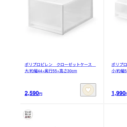
ポリプロピレン クローゼットケース
ポリプ
大/約幅44×奥行55×高さ30cm
小/約幅5
2,590
1,990
円