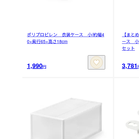
ポリプロピレン 衣装ケース 小/約幅4
【まと
0×奥行65×高さ18cm
ース 小/
セット
1,990
3,781
円