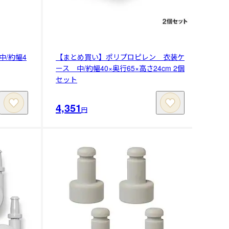
/約幅4
【まとめ買い】ポリプロピレン 衣装ケ
ース 中/約幅40×奥行65×高さ24cm 2個
セット
4,351
円