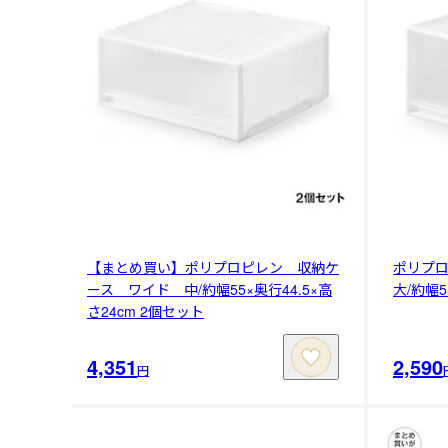
【まとめ買い】ポリプロピレン 収納ケ
ポリプ
ース ワイド 中/約幅55×奥行44.5×高
大/約幅5
さ24cm 2個セット
4,351
2,590
円