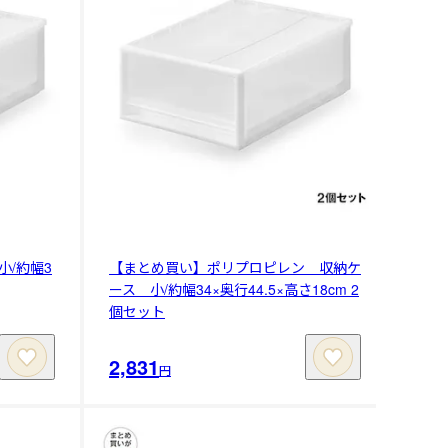
/約幅3
【まとめ買い】ポリプロピレン 収納ケ
ース 小/約幅34×奥行44.5×高さ18cm 2
個セット
2,831
円