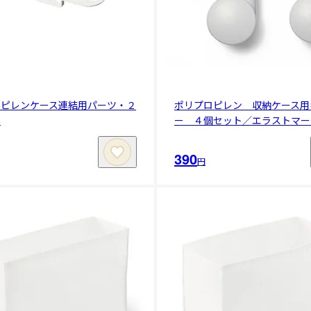
ロピレンケース連結用パーツ・２
ポリプロピレン 収納ケース用
ト
ー ４個セット／エラストマー
390
円