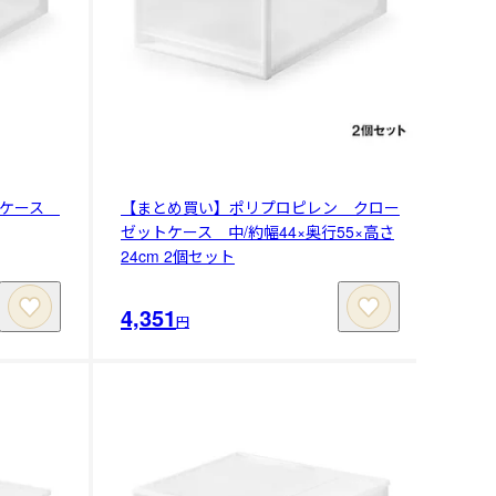
トケース
【まとめ買い】ポリプロピレン クロー
ゼットケース 中/約幅44×奥行55×高さ
24cm 2個セット
4,351
円