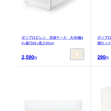
ポリプロピレン 衣装ケース 大/約幅4
ポリプ
0×奥行65×高さ30cm
個セッ
2,590
290
円
円