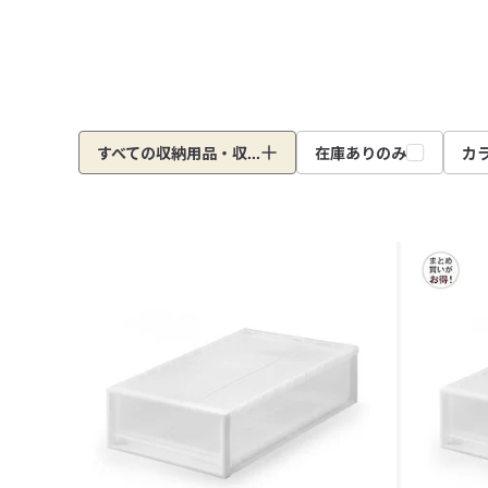
すべての収納用品・収...
在庫ありのみ
カ