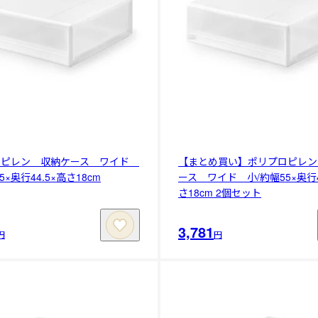
ロピレン 収納ケース ワイド
【まとめ買い】ポリプロピレン
5×奥行44.5×高さ18cm
ース ワイド 小/約幅55×奥行4
さ18cm 2個セット
3,781
円
円