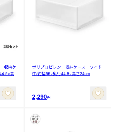
 収納ケ
ポリプロピレン 収納ケース ワイド
4.5×高
中/約幅55×奥行44.5×高さ24cm
2,290
円