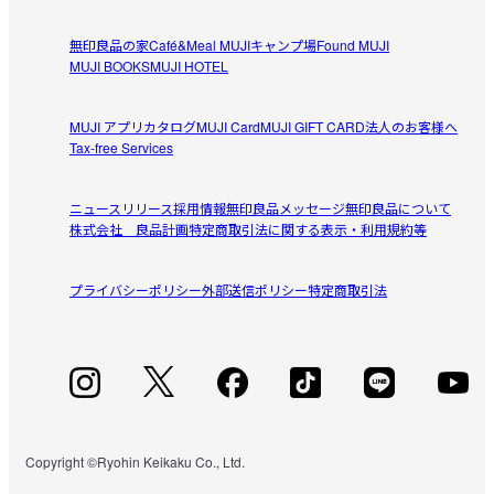
無印良品の家
Café&Meal MUJI
キャンプ場
Found MUJI
MUJI BOOKS
MUJI HOTEL
MUJI アプリ
カタログ
MUJI Card
MUJI GIFT CARD
法人のお客様へ
Tax-free Services
ニュースリリース
採用情報
無印良品メッセージ
無印良品について
株式会社 良品計画
特定商取引法に関する表示・利用規約等
プライバシーポリシー
外部送信ポリシー
特定商取引法
Copyright ©Ryohin Keikaku Co., Ltd.