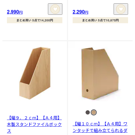
2,990
2,290
円
円
まとめ買い 5点で14,200円
まとめ買い 5点で10,875円
【幅９．２ｃｍ】【Ａ４用】
【幅１０ｃｍ】【Ａ４用】ワ
木製スタンドファイルボック
ンタッチで組み立てられるダ
ス