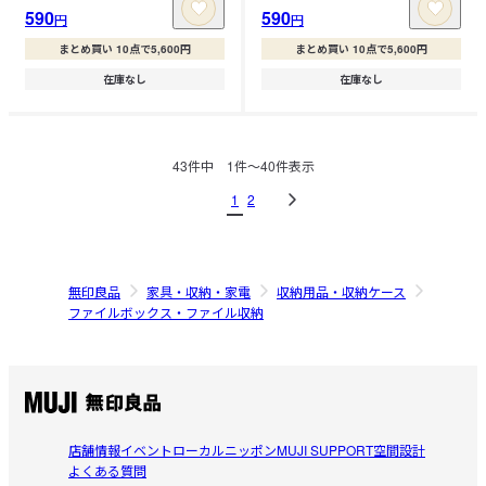
590
590
円
円
まとめ買い 10点で5,600円
まとめ買い 10点で5,600円
在庫なし
在庫なし
43
件中
1
件〜
40
件表示
1
2
無印良品
家具・収納・家電
収納用品・収納ケース
ファイルボックス・ファイル収納
店舗情報
イベント
ローカルニッポン
MUJI SUPPORT
空間設計
よくある質問