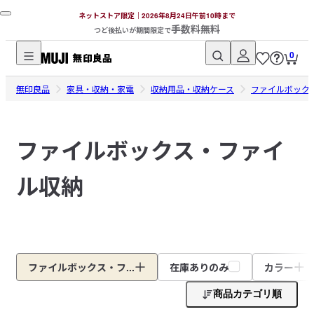
ネットストア限定｜2026年8月24日午前10時まで
手数料無料
つど後払いが期間限定で
0
無
無印良品
印
家具・収納・家電
収納用品・収納ケース
ファイルボック
良
品
ファイルボックス・ファイ
ネ
ッ
ル収納
ト
ス
ト
ア
ファイルボックス・フ...
在庫ありのみ
カラー
商品カテゴリ順