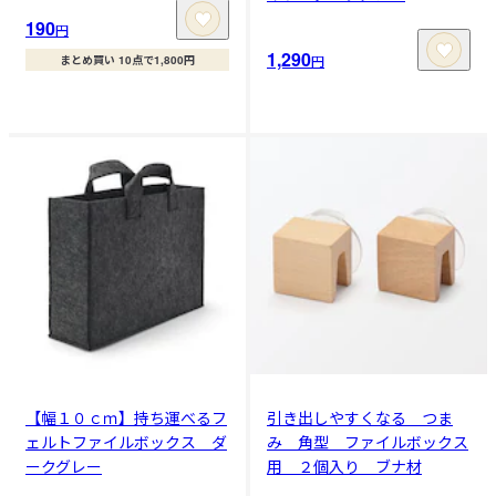
190
円
1,290
円
まとめ買い 10点で1,800円
【幅１０ｃｍ】持ち運べるフ
引き出しやすくなる つま
ェルトファイルボックス ダ
み 角型 ファイルボックス
ークグレー
用 ２個入り ブナ材