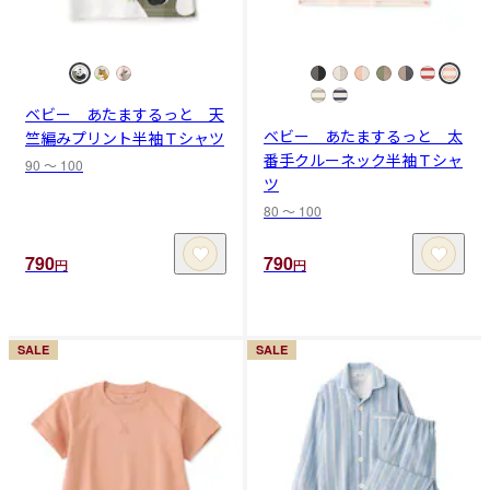
ベビー あたまするっと 天
ベビー あたまするっと 太
竺編みプリント半袖Ｔシャツ
番手クルーネック半袖Ｔシャ
90 〜 100
ツ
80 〜 100
790
790
円
円
SALE
SALE