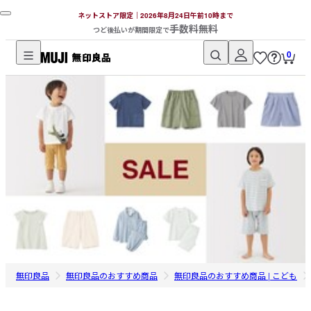
ネットストア限定｜2026年8月24日午前10時まで
手数料無料
つど後払いが期間限定で
0
無
印
良
品
ネ
ッ
ト
ス
ト
ア
無印良品
無印良品のおすすめ商品
無印良品のおすすめ商品 | こども