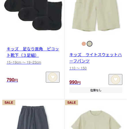
キッズ 足なり直角 ピコッ
キッズ ライトスウェットハ
ト靴下（３足組）
ーフパンツ
15~19cm 〜 19~23cm
110 〜 150
790
円
990
円
在庫なし
SALE
SALE