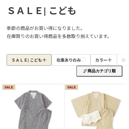
ＳＡＬＥ| こども
季節の商品がお買い得になりました。

在庫限りのお買い得商品を多数取り揃えています。
ＳＡＬＥ| こども
在庫ありのみ
カラー
価
商品カテゴリ順
SALE
SALE