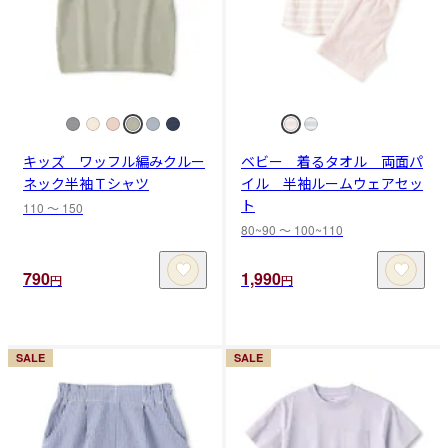
キッズ ワッフル編みクルー
ベビー 着るタオル 両面パ
ネック半袖Ｔシャツ
イル 半袖ルームウェアセッ
ト
110 〜 150
80~90 〜 100~110
790
1,990
円
円
SALE
SALE