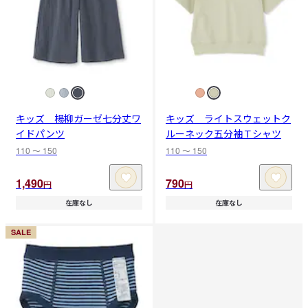
キッズ 楊柳ガーゼ七分丈ワ
キッズ ライトスウェットク
イドパンツ
ルーネック五分袖Ｔシャツ
110 〜 150
110 〜 150
1,490
790
円
円
在庫なし
在庫なし
SALE