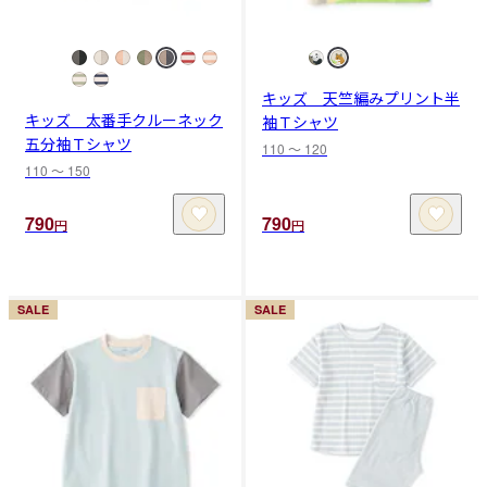
キッズ 天竺編みプリント半
キッズ 太番手クルーネック
袖Ｔシャツ
五分袖Ｔシャツ
110 〜 120
110 〜 150
790
790
円
円
SALE
SALE