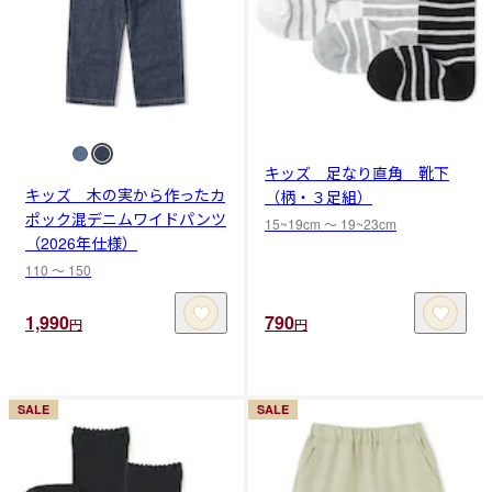
キッズ 足なり直角 靴下
キッズ 木の実から作ったカ
（柄・３足組）
ポック混デニムワイドパンツ
15~19cm 〜 19~23cm
（2026年仕様）
110 〜 150
1,990
790
円
円
SALE
SALE