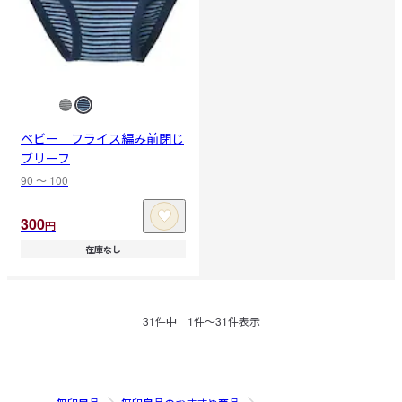
ベビー フライス編み前閉じ
ブリーフ
90 〜 100
300
円
在庫なし
31
件中
1
件〜
31
件表示