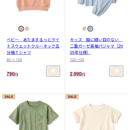
ベビー あたまするっとライ
キッズ 脇に縫い目のない
トスウェットクルーネック五
二重ガーゼ長袖パジャマ（20
分袖Ｔシャツ
25年仕様）
80 〜 100
120~130
790
2,990
円
円
SALE
SALE