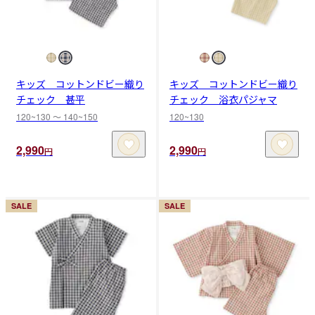
キッズ コットンドビー織り
キッズ コットンドビー織り
チェック 甚平
チェック 浴衣パジャマ
120~130 〜 140~150
120~130
2,990
2,990
円
円
SALE
SALE