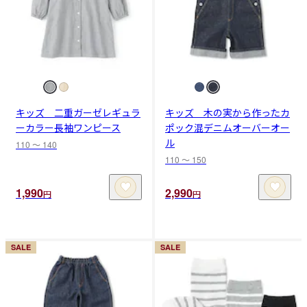
キッズ 二重ガーゼレギュラ
キッズ 木の実から作ったカ
ーカラー長袖ワンピース
ポック混デニムオーバーオー
ル
110 〜 140
110 〜 150
1,990
2,990
円
円
SALE
SALE