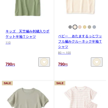
キッズ 天竺編み刺繍入りポ
ベビー あたまするっとワッ
ケット半袖Ｔシャツ
フル編みクルーネック半袖Ｔ
110
シャツ
80 〜 100
790
790
円
円
SALE
SALE