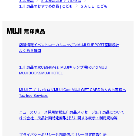
無印良品
無印良品のおすすめ商品
無印良品のおすすめ商品 | こども
ＳＡＬＥ| こども
店舗情報
イベント
ローカルニッポン
MUJI SUPPORT
空間設計
よくある質問
無印良品の家
Café&Meal MUJI
キャンプ場
Found MUJI
MUJI BOOKS
MUJI HOTEL
MUJI アプリ
カタログ
MUJI Card
MUJI GIFT CARD
法人のお客様へ
Tax-free Services
ニュースリリース
採用情報
無印良品メッセージ
無印良品について
株式会社 良品計画
特定商取引法に関する表示・利用規約等
プライバシーポリシー
外部送信ポリシー
特定商取引法