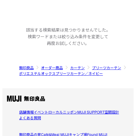
該当する検索結果は見つかりませんでした。
検索ワードまたは絞り込み条件を変更して
再度お試しください。
無印良品
オーダー商品
カーテン
プリーツカーテン
ポリエステルオックスプリーツカーテン／ネイビー
店舗情報
イベント
ローカルニッポン
MUJI SUPPORT
空間設計
よくある質問
無印良品の家
Café&Meal MUJI
キャンプ場
Found MUJI