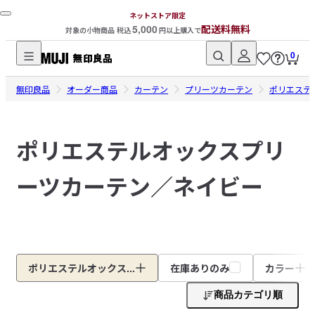
ネットストア限定
5,000
配送料無料
対象の小物商品 税込
円以上購入で
0
無
無印良品
印
オーダー商品
カーテン
プリーツカーテン
ポリエステ
良
品
ポリエステルオックスプリ
ネ
ッ
ーツカーテン／ネイビー
ト
ス
ト
ア
ポリエステルオックス...
在庫ありのみ
カラー
商品カテゴリ順