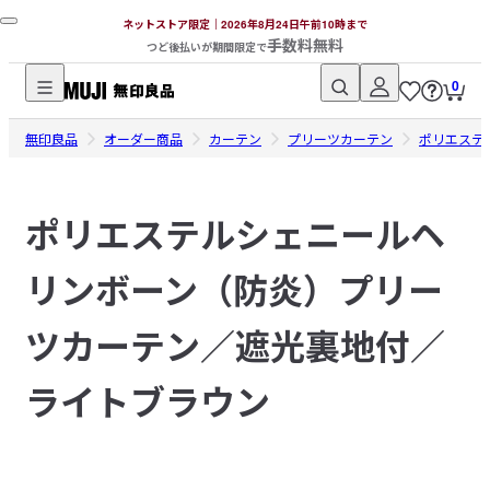
ネットストア限定｜2026年8月24日午前10時まで
手数料無料
つど後払いが期間限定で
0
無
無印良品
印
オーダー商品
カーテン
プリーツカーテン
ポリエステ
良
品
ポリエステルシェニールヘ
ネ
ッ
リンボーン（防炎）プリー
ト
ス
ト
ツカーテン／遮光裏地付／
ア
ライトブラウン