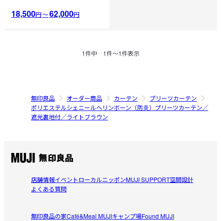
18,500
62,000
円
〜
円
1
件中
1
件〜
1
件表示
無印良品
オーダー商品
カーテン
プリーツカーテン
ポリエステルシェニールヘリンボーン（防炎）プリーツカーテン／
遮光裏地付／ライトブラウン
店舗情報
イベント
ローカルニッポン
MUJI SUPPORT
空間設計
よくある質問
無印良品の家
Café&Meal MUJI
キャンプ場
Found MUJI