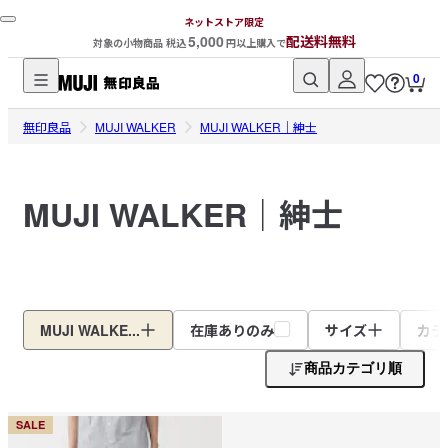
ネットストア限定
5,000
配送料無料
対象の小物商品 税込
円以上購入で
0
無
無印良品
印
MUJI WALKER
MUJI WALKER｜紳士
良
品
MUJI WALKER｜紳士
ネ
ッ
ト
ス
ト
ア
MUJI WALKE...
在庫ありのみ
サイズ
カラ
商品カテゴリ順
SALE