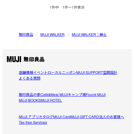
1
件中
1
件〜
1
件表示
無印良品
MUJI WALKER
MUJI WALKER｜紳士
店舗情報
イベント
ローカルニッポン
MUJI SUPPORT
空間設計
よくある質問
無印良品の家
Café&Meal MUJI
キャンプ場
Found MUJI
MUJI BOOKS
MUJI HOTEL
MUJI アプリ
カタログ
MUJI Card
MUJI GIFT CARD
法人のお客様へ
Tax-free Services