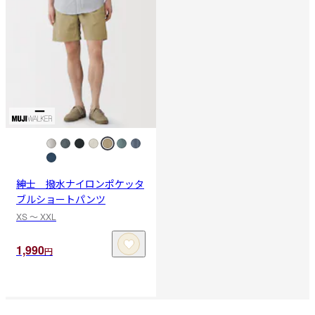
紳士 撥水ナイロンポケッタ
ブルショートパンツ
XS 〜 XXL
1,990
円