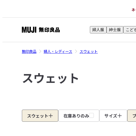
ネ
婦人服
紳士服
こど
無
印
良
無印良品
婦人・レディース
スウェット
品
ネ
スウェット
ッ
ト
ス
ト
ア
スウェット
在庫ありのみ
サイズ