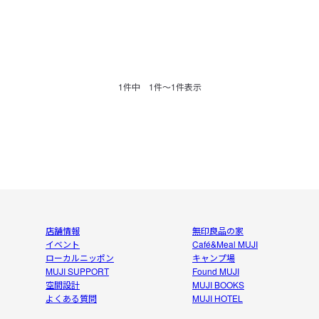
1
件中
1
件〜
1
件表示
店舗情報
無印良品の家
イベント
Café&Meal MUJI
ローカルニッポン
キャンプ場
MUJI SUPPORT
Found MUJI
空間設計
MUJI BOOKS
よくある質問
MUJI HOTEL