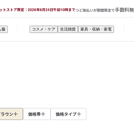
手数料無
ットストア限定｜2026年8月24日午前10時まで
つど後払いが期間限定で
も服
コスメ・ケア
生活雑貨
家具・収納・家電
ブラウン
価格帯
価格タイプ