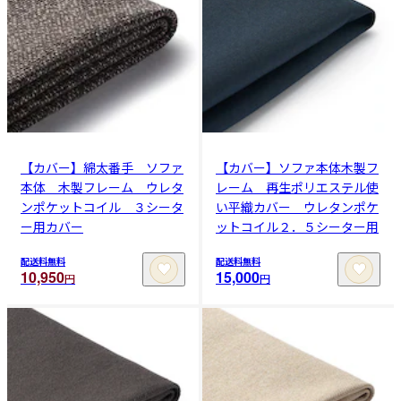
【カバー】綿太番手 ソファ
【カバー】ソファ本体木製フ
本体 木製フレーム ウレタ
レーム 再生ポリエステル使
ンポケットコイル ３シータ
い平織カバー ウレタンポケ
ー用カバー
ットコイル２．５シーター用
配送料無料
配送料無料
10,950
15,000
円
円