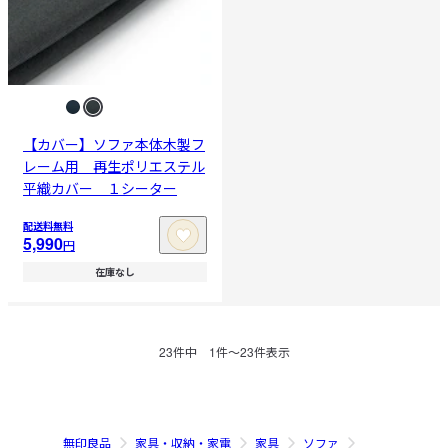
【カバー】ソファ本体木製フ
レーム用 再生ポリエステル
平織カバー １シーター
配送料無料
5,990
円
在庫なし
23
件中
1
件〜
23
件表示
無印良品
家具・収納・家電
家具
ソファ