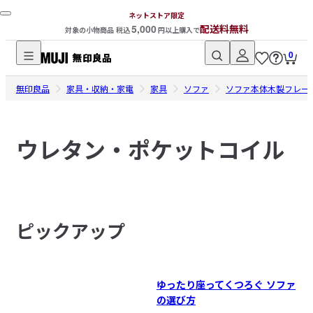
ネットストア限定
5,000
配送料無料
対象の小物商品 税込
円以上購入で
0
無
無印良品
印
家具・収納・家電
家具
ソファ
ソファ本体木製フレー
良
品
ウレタン・ポケットコイル
ネ
ッ
ト
ス
ト
ピックアップ
ア
ゆったり座ってくつろぐ ソファ
の選び方