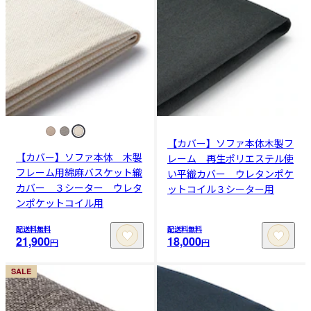
【カバー】ソファ本体木製フ
【カバー】ソファ本体 木製
レーム 再生ポリエステル使
フレーム用綿麻バスケット織
い平織カバー ウレタンポケ
カバー ３シーター ウレタ
ットコイル３シーター用
ンポケットコイル用
配送料無料
配送料無料
21,900
18,000
円
円
SALE