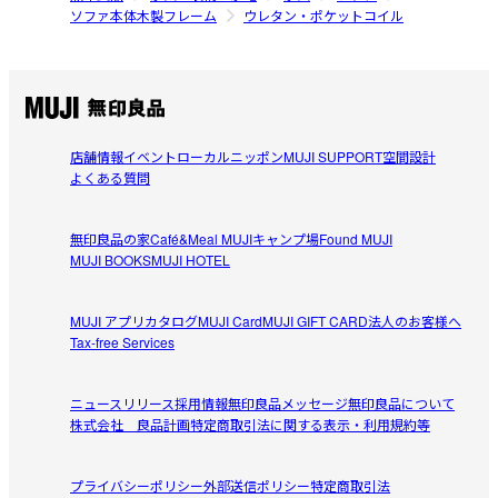
ソファ本体木製フレーム
ウレタン・ポケットコイル
店舗情報
イベント
ローカルニッポン
MUJI SUPPORT
空間設計
よくある質問
無印良品の家
Café&Meal MUJI
キャンプ場
Found MUJI
MUJI BOOKS
MUJI HOTEL
MUJI アプリ
カタログ
MUJI Card
MUJI GIFT CARD
法人のお客様へ
Tax-free Services
ニュースリリース
採用情報
無印良品メッセージ
無印良品について
株式会社 良品計画
特定商取引法に関する表示・利用規約等
プライバシーポリシー
外部送信ポリシー
特定商取引法