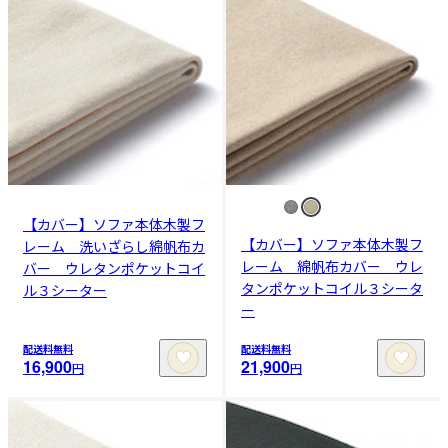
【カバー】ソファ本体木製フ
【カバー】ソファ本体木製フ
レーム 洗いざらし綿帆布カ
レーム 綿帆布カバー ウレ
バー ウレタンポケットコイ
タンポケットコイル３シータ
ル３シーター
ー
配送料無料
配送料無料
16,900
21,900
円
円