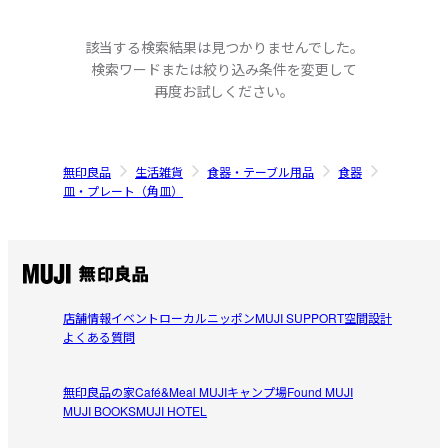
該当する検索結果は見つかりませんでした。
検索ワードまたは絞り込み条件を変更して
再度お試しください。
無印良品
生活雑貨
食器・テーブル用品
食器
皿・プレート（角皿）
店舗情報
イベント
ローカルニッポン
MUJI SUPPORT
空間設計
よくある質問
無印良品の家
Café&Meal MUJI
キャンプ場
Found MUJI
MUJI BOOKS
MUJI HOTEL