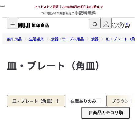
ネットストア限定｜2026年8月24日午前10時まで
手数料無料
つど後払いが期間限定で
0
無
無印良品
印
生活雑貨
食器・テーブル用品
食器
皿・プレート（角
良
品
皿・プレート（角皿）
ネ
ッ
ト
ス
ト
ア
皿・プレート（角皿）
在庫ありのみ
ブラウン
商品カテゴリ順