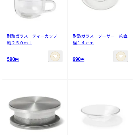
耐熱ガラス ティーカップ
耐熱ガラス ソーサー 約直
約２５０ｍｌ
径１４ｃｍ
590
690
円
円