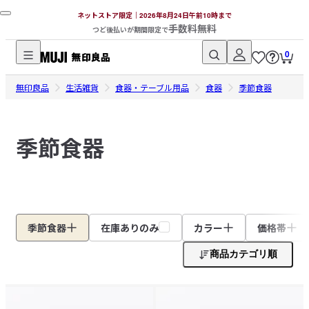
ネットストア限定｜2026年8月24日午前10時まで
手数料無料
つど後払いが期間限定で
0
無
無印良品
印
生活雑貨
食器・テーブル用品
食器
季節食器
良
品
季節食器
ネ
ッ
ト
ス
ト
ア
季節食器
在庫ありのみ
カラー
価格帯
商品カテゴリ順