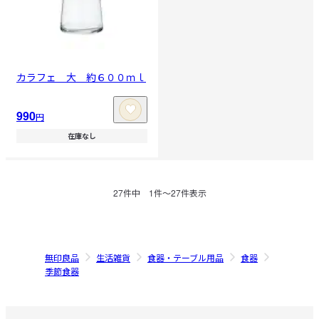
カラフェ 大 約６００ｍｌ
990
円
在庫なし
27
件中
1
件〜
27
件表示
無印良品
生活雑貨
食器・テーブル用品
食器
季節食器