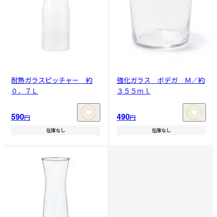
耐熱ガラスピッチャー 約
強化ガラス ボデガ Ｍ／約
０．７Ｌ
３５５ｍｌ
590
490
円
円
在庫なし
在庫なし