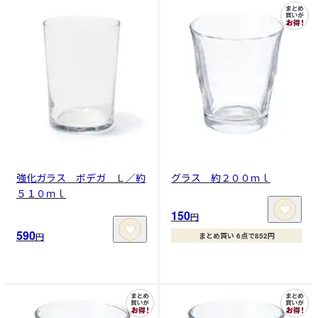
強化ガラス ボデガ Ｌ／約
グラス 約２００ｍｌ
５１０ｍｌ
150
円
590
円
まとめ買い 6点で852円