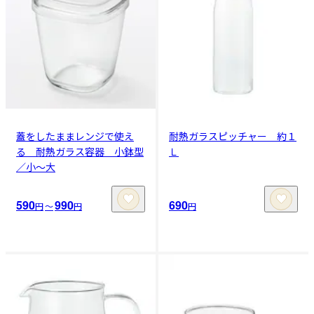
蓋をしたままレンジで使え
耐熱ガラスピッチャー 約１
る 耐熱ガラス容器 小鉢型
Ｌ
／小～大
590
990
690
円
〜
円
円