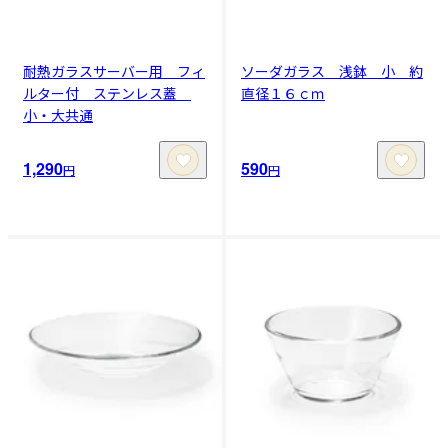
耐熱ガラスサーバー用 フィ
ソーダガラス 浅鉢 小 約
ルター付 ステンレス蓋
直径１６ｃｍ
小・大共通
1,290
590
円
円