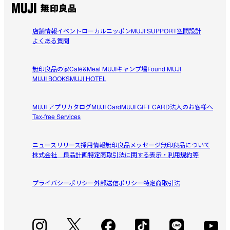
店舗情報
イベント
ローカルニッポン
MUJI SUPPORT
空間設計
よくある質問
無印良品の家
Café&Meal MUJI
キャンプ場
Found MUJI
MUJI BOOKS
MUJI HOTEL
MUJI アプリ
カタログ
MUJI Card
MUJI GIFT CARD
法人のお客様へ
Tax-free Services
ニュースリリース
採用情報
無印良品メッセージ
無印良品について
株式会社 良品計画
特定商取引法に関する表示・利用規約等
プライバシーポリシー
外部送信ポリシー
特定商取引法