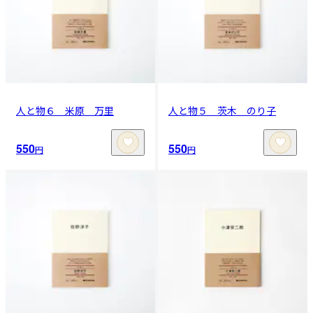
人と物６ 米原 万里
人と物５ 茨木 のり子
550
550
円
円