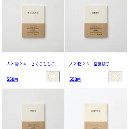
人と物２４ さくらももこ
人と物２３ 宮脇綾子
550
550
円
円