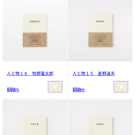
人と物１６ 牧野富太郎
人と物１５ 星野道夫
550
550
円
円