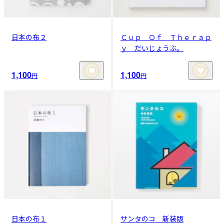
日本の布２
Ｃｕｐ Ｏｆ Ｔｈｅｒａｐ
ｙ だいじょうぶ。
1,100
1,100
円
円
日本の布１
サンタのコ 新装版