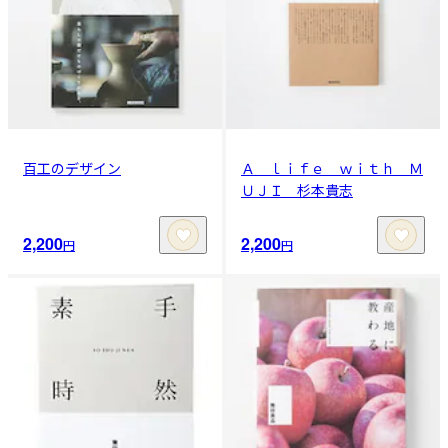
百工のデザイン
Ａ ｌｉｆｅ ｗｉｔｈ Ｍ
ＵＪＩ 杉本貴志
2,200
2,200
円
円