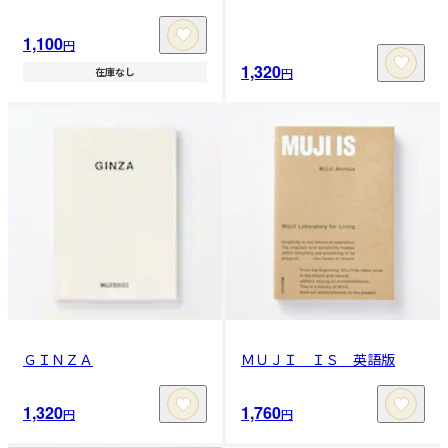
1,100
円
1,320
円
在庫なし
ＧＩＮＺＡ
ＭＵＪＩ ＩＳ 英語版
1,320
1,760
円
円