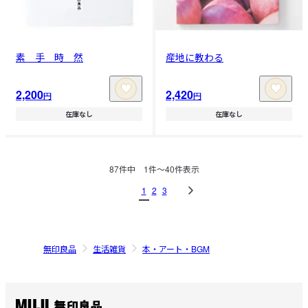
素＿手＿時＿然
産地に教わる
2,200
2,420
円
円
在庫なし
在庫なし
87
件中
1
件〜
40
件表示
1
2
3
無印良品
生活雑貨
本・アート・BGM