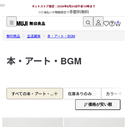
ネットストア限定｜2026年8月24日午前10時まで
手数料無料
つど後払いが期間限定で
0
無
無印良品
印
生活雑貨
本・アート・BGM
良
品
本・アート・BGM
ネ
ッ
ト
ス
ト
ア
すべての本・アート・...
在庫ありのみ
カラー
価格が安い順