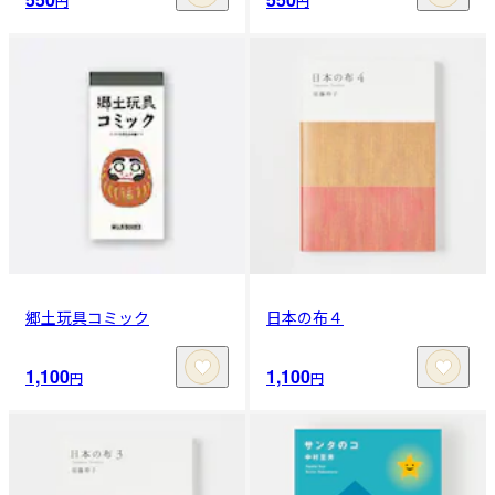
円
円
郷土玩具コミック
日本の布４
1,100
1,100
円
円