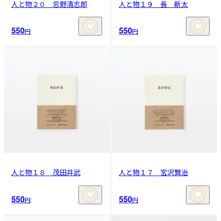
人と物２０ 忌野清志郎
人と物１９ 長 新太
550
550
円
円
人と物１８ 茂田井武
人と物１７ 宮沢賢治
550
550
円
円