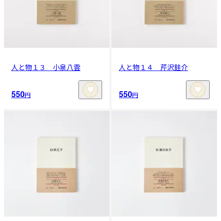
人と物１３ 小泉八雲
人と物１４ 芹沢銈介
550
550
円
円