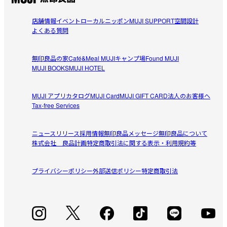
店舗情報
イベント
ローカルニッポン
MUJI SUPPORT
空間設計
よくある質問
無印良品の家
Café&Meal MUJI
キャンプ場
Found MUJI
MUJI BOOKS
MUJI HOTEL
MUJI アプリ
カタログ
MUJI Card
MUJI GIFT CARD
法人のお客様へ
Tax-free Services
ニュースリリース
採用情報
無印良品メッセージ
無印良品について
株式会社 良品計画
特定商取引法に関する表示・利用規約等
プライバシーポリシー
外部送信ポリシー
特定商取引法