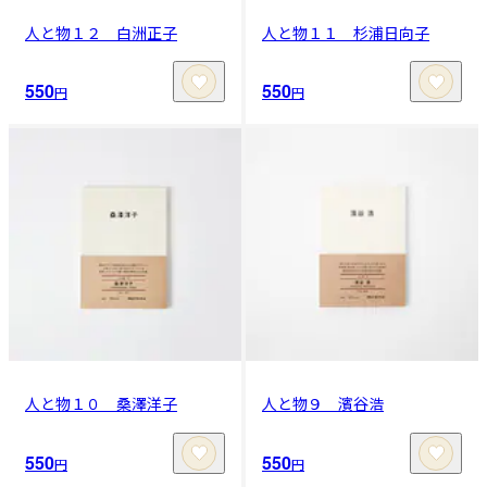
人と物１２ 白洲正子
人と物１１ 杉浦日向子
550
550
円
円
人と物１０ 桑澤洋子
人と物９ 濱谷浩
550
550
円
円