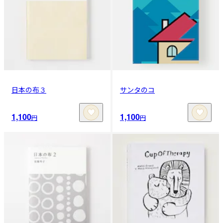
日本の布３
サンタのコ
1,100
1,100
円
円