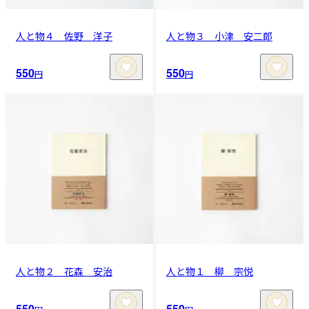
人と物４ 佐野 洋子
人と物３ 小津 安二郎
550
550
円
円
人と物２ 花森 安治
人と物１ 柳 宗悦
550
550