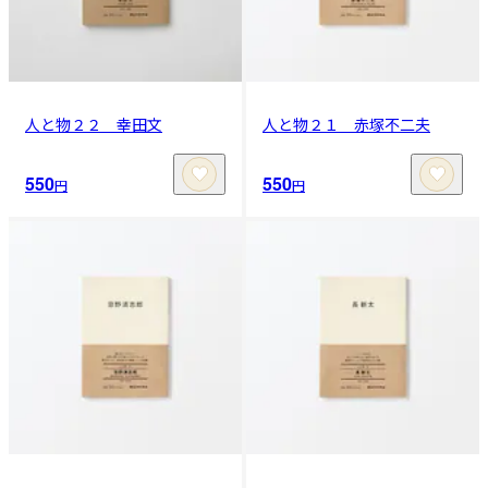
人と物２２ 幸田文
人と物２１ 赤塚不二夫
550
550
円
円