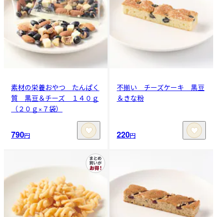
素材の栄養おやつ たんぱく
不揃い チーズケーキ 黒豆
質 黒豆＆チーズ １４０ｇ
＆きな粉
（２０ｇ×７袋）
790
220
円
円