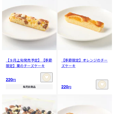
【９月上旬発売予定】【季節
【季節限定】オレンジのチー
限定】栗のチーズケーキ
ズケーキ
220
円
220
円
販売前商品