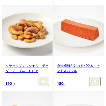
クラックプレッツェル チェ
食物繊維がとれるバウム ト
ダーチーズ味 ６０ｇ
マト＆バジル
190
180
円
円