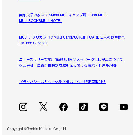
無印良品の家
Café&Meal MUJI
キャンプ場
Found MUJI
MUJI BOOKS
MUJI HOTEL
MUJI アプリ
カタログ
MUJI Card
MUJI GIFT CARD
法人のお客様へ
Tax-free Services
ニュースリリース
採用情報
無印良品メッセージ
無印良品について
株式会社 良品計画
特定商取引法に関する表示・利用規約等
プライバシーポリシー
外部送信ポリシー
特定商取引法
Copyright ©Ryohin Keikaku Co., Ltd.