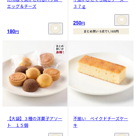
エッグ＆チーズ
３７ｇ
250
円
180
円
まとめ買い 5点で1,185円
【大袋】３種の洋菓子アソー
不揃い ベイクドチーズケー
ト １５個
キ