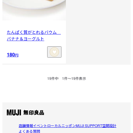
たんぱく質がとれるバウム
バナナ＆ヨーグルト
180
円
19
件中
1
件〜
19
件表示
店舗情報
イベント
ローカルニッポン
MUJI SUPPORT
空間設計
よくある質問