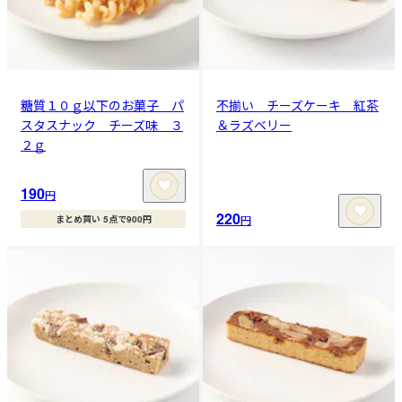
糖質１０ｇ以下のお菓子 パ
不揃い チーズケーキ 紅茶
スタスナック チーズ味 ３
＆ラズベリー
２ｇ
190
円
220
円
まとめ買い 5点で900円