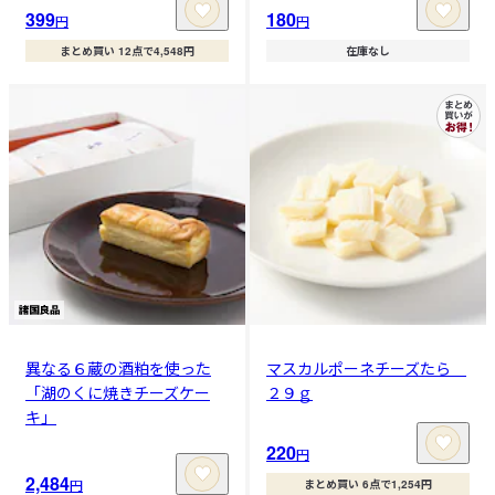
399
180
円
円
まとめ買い 12点で4,548円
在庫なし
異なる６蔵の酒粕を使った
マスカルポーネチーズたら
「湖のくに焼きチーズケー
２９ｇ
キ」
220
円
2,484
円
まとめ買い 6点で1,254円