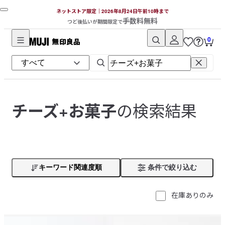
ネットストア限定｜2026年8月24日午前10時まで
手数料無料
つど後払いが期間限定で
0
無
印
良
品
ネ
の検索結果
チーズ+お菓子
ッ
ト
ス
ト
ア
キーワード関連度順
条件で絞り込む
在庫ありのみ