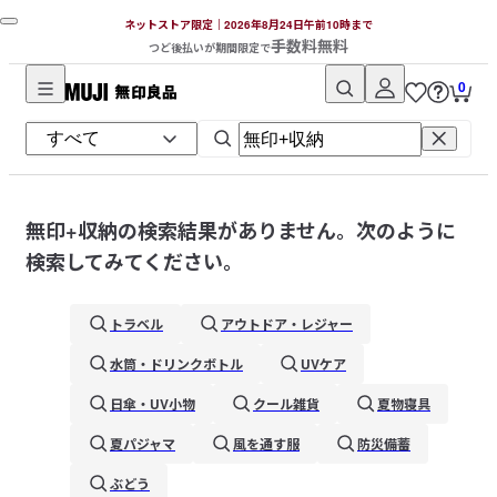
ネットストア限定｜2026年8月24日午前10時まで
手数料無料
つど後払いが期間限定で
0
無
印
良
品
ネ
無印+収納
の検索結果がありません。次のように
ッ
検索してみてください。
ト
ス
トラベル
アウトドア・レジャー
ト
ア
水筒・ドリンクボトル
UVケア
日傘・UV小物
クール雑貨
夏物寝具
夏パジャマ
風を通す服
防災備蓄
ぶどう