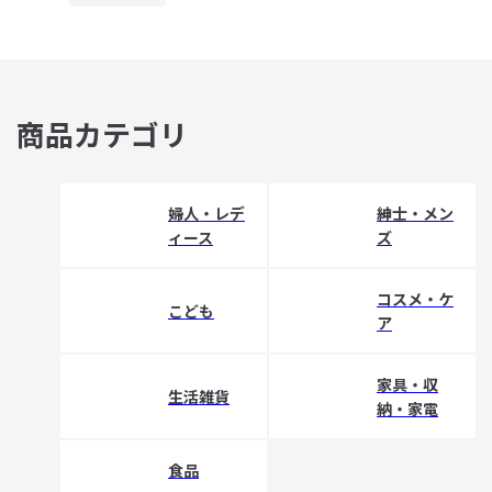
商品カテゴリ
婦人・レデ
紳士・メン
ィース
ズ
コスメ・ケ
こども
ア
家具・収
生活雑貨
納・家電
食品