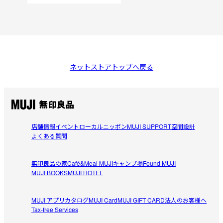
ネットストアトップへ戻る
店舗情報
イベント
ローカルニッポン
MUJI SUPPORT
空間設計
よくある質問
無印良品の家
Café&Meal MUJI
キャンプ場
Found MUJI
MUJI BOOKS
MUJI HOTEL
MUJI アプリ
カタログ
MUJI Card
MUJI GIFT CARD
法人のお客様へ
Tax-free Services