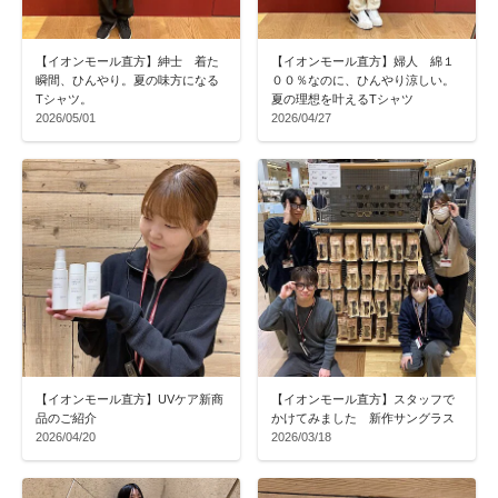
【イオンモール直方】紳士 着た
【イオンモール直方】婦人 綿１
瞬間、ひんやり。夏の味方になる
００％なのに、ひんやり涼しい。
Tシャツ。
夏の理想を叶えるTシャツ
2026/05/01
2026/04/27
【イオンモール直方】UVケア新商
【イオンモール直方】スタッフで
品のご紹介
かけてみました 新作サングラス
2026/04/20
2026/03/18