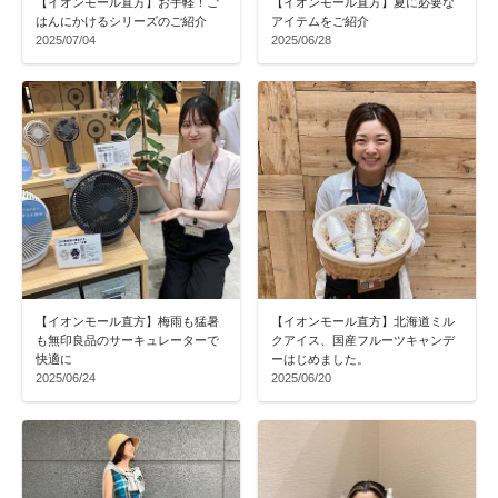
【イオンモール直方】お手軽！ご
【イオンモール直方】夏に必要な
はんにかけるシリーズのご紹介
アイテムをご紹介
2025/07/04
2025/06/28
【イオンモール直方】梅雨も猛暑
【イオンモール直方】北海道ミル
も無印良品のサーキュレーターで
クアイス、国産フルーツキャンデ
快適に
ーはじめました。
2025/06/24
2025/06/20