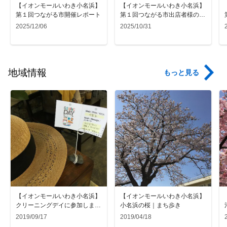
【イオンモールいわき小名浜】
【イオンモールいわき小名浜】
第１回つながる市開催レポート
第１回つながる市出店者様のご
紹介 kusano utsuwa studio様
2025/12/06
2025/10/31
地域情報
もっと見る
【イオンモールいわき小名浜】
【イオンモールいわき小名浜】
クリーニングデイに参加しまし
小名浜の桜｜まち歩き
た｜まちあるき
2019/09/17
2019/04/18