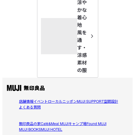
涼や
胸元はVネックで、すっきりとしたシルエットのサロペットで
にゃんこ
かな
す。ボトム部分はワイドシルエットで、風通しが良く涼やかな
2026/08/04
着心
はき心地に仕上げました。肩紐のアジャスターは調整可能で、
後ろはゴム仕様のため脱ぎ気も簡単です。Tシャツやタンクトッ
地
プとの重ね着もおすすめです。

涼しくて着やすくて良き◎
風を
購入を迷ってましたが店舗で試着して即決！！スッキリし
通
【仕様】

参考になった（1人）
たシルエットで痩せてみえましたw そして先日外出時に着
す・
透け感：ややあり

用したところ涼しくて快適。この素材のファンになりまし
涼感
伸縮性：あり

KAIMOM
た。主人には同素材のパジャマを購入！

素材
フィット感：普通

2026/08/03
サイズは普段はLが多いですがMで問題なし。後ろはギャザ
の服
ー入りなので着脱も楽。ピスタチオグリーンのようなキレ
【こちらもおすすめ】

お気に入りです
同素材の「
風を通す　ストレッチサッカーイージーテーパード
イめカラーがあるといいなぁと思います
サッカー生地は夏に本当にピッタリです。

パンツ
」・「
風を通す　ストレッチサッカー　UVカット　フル
参考になった（0人）
初めてのサロペットでしたが、着心地は最高です。

ジップパーカ
店舗情報
イベント
ローカルニッポン
MUJI SUPPORT
空間設計
背中部分がブカブカなのが唯一気になるところ。ベルトす
よくある質問
みっち
受取手段
店舗受け取り可・コンビニ受け取り可
るとせっかくの風通しが悪くなるし、来年後ろ部分が改良
2026/08/03
されたらいいなぁ。
無印良品の家
Café&Meal MUJI
キャンプ場
Found MUJI
MUJI BOOKS
MUJI HOTEL
速乾！夏の子供との水遊びに