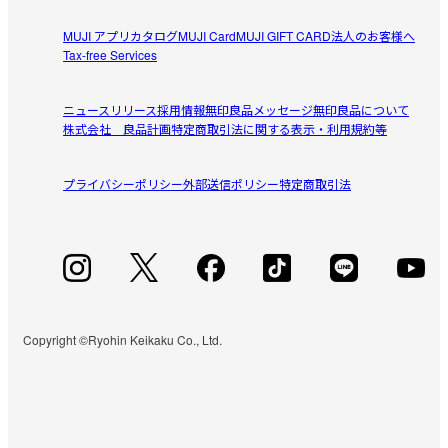
去年、風を通すシリーズのパンツを２着愛用していまし
参考になった（0人）
MUJI アプリ
カタログ
MUJI Card
MUJI GIFT CARD
法人のお客様へ
た。今年は妊婦ということもあり、サロペットを重宝して
Tax-free Services
います。

子どもと水遊びでずぶ濡れになっても乾くのが本当に早
ニュースリリース
採用情報
無印良品メッセージ
無印良品について
い！

株式会社 良品計画
特定商取引法に関する表示・利用規約等
すべてのレビューを見る
閉じる
洗濯も干してすこししたら乾いているので、レジャーにも
旅行にも持っていきやすいとおもいます。シワもほぼな
プライバシーポリシー
外部送信ポリシー
特定商取引法
し。色違いがほしいくらいです。

160センチ、60キロ
Copyright ©Ryohin Keikaku Co., Ltd.