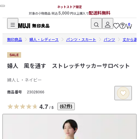
ネットストア限定
5,000
配送料無料
対象の小物商品 税込
円以上購入で
0
無
無印良品
印
婦人・レディース
パンツ・スカート
パンツ
丈から選
良
品
SALE
ネ
婦人 風を通す ストレッチサッカーサロペット
ッ
ト
婦人Ｌ・ネイビー
ス
商品番号
23028066
ト
ア
4.7
(
67
件)
/
5