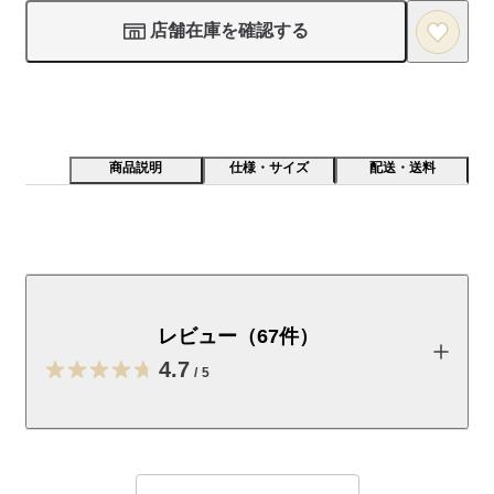
店舗在庫を確認する
商品説明
仕様・サイズ
配送・送料
極小の通気孔をもった風通しの良い、涼やかな素材で
す。凹凸のある生地でさらりとした肌触りです。
レビュー（67件）
【素材】	

汗ばむ夏に最適な軽やかな生地感です。ストレッチ性のある生
4.7
/
5
地を使用し、動きやすく快適な着心地に仕上げています。特殊
な糸を使用し、空気の通り道ができる構造にすることで高い通
気性を実現しました。

レビューを投稿する
【デザイン】
