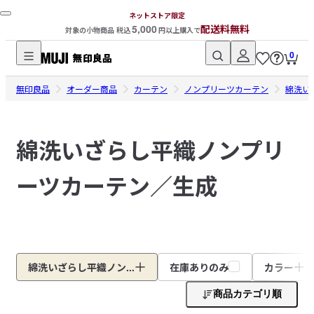
ネットストア限定
5,000
配送料無料
対象の小物商品 税込
円以上購入で
0
無
無印良品
印
オーダー商品
カーテン
ノンプリーツカーテン
綿洗い
良
品
綿洗いざらし平織ノンプリ
ネ
ッ
ーツカーテン／生成
ト
ス
ト
ア
綿洗いざらし平織ノン...
在庫ありのみ
カラー
商品カテゴリ順