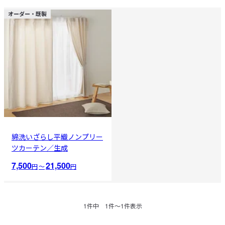
オーダー・既製
綿洗いざらし平織ノンプリー
ツカーテン／生成
7,500
21,500
円
〜
円
1
件中
1
件〜
1
件表示