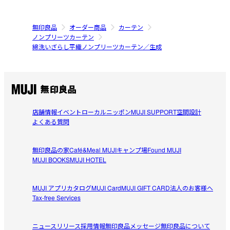
無印良品
オーダー商品
カーテン
ノンプリーツカーテン
綿洗いざらし平織ノンプリーツカーテン／生成
店舗情報
イベント
ローカルニッポン
MUJI SUPPORT
空間設計
よくある質問
無印良品の家
Café&Meal MUJI
キャンプ場
Found MUJI
MUJI BOOKS
MUJI HOTEL
MUJI アプリ
カタログ
MUJI Card
MUJI GIFT CARD
法人のお客様へ
Tax-free Services
ニュースリリース
採用情報
無印良品メッセージ
無印良品について