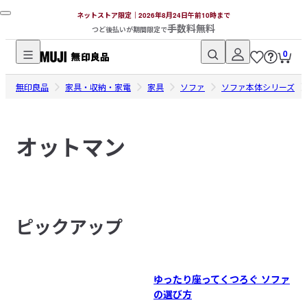
ネットストア限定｜2026年8月24日午前10時まで
手数料無料
つど後払いが期間限定で
0
無
無印良品
印
家具・収納・家電
家具
ソファ
ソファ本体シリーズ
良
品
オットマン
ネ
ッ
ト
ス
ト
ピックアップ
ア
ゆったり座ってくつろぐ ソファ
の選び方