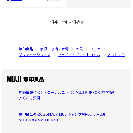
7
件中
1
件〜
7
件表示
無印良品
家具・収納・家電
家具
ソファ
ソファ本体シリーズ
フェザー・ポケットコイル
オットマン
店舗情報
イベント
ローカルニッポン
MUJI SUPPORT
空間設計
よくある質問
無印良品の家
Café&Meal MUJI
キャンプ場
Found MUJI
MUJI BOOKS
MUJI HOTEL