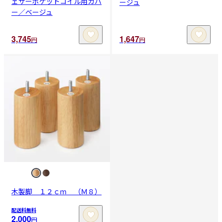
ェザーポケットコイル用カバ
ージュ
ー／ベージュ
3,745
1,647
円
円
木製脚 １２ｃｍ （Ｍ８）
配送料無料
2,000
円