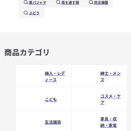
夏パジャマ
風を通す服
防災備蓄
ぶどう
商品カテゴリ
婦人・レデ
紳士・メン
ィース
ズ
コスメ・ケ
こども
ア
家具・収
生活雑貨
納・家電