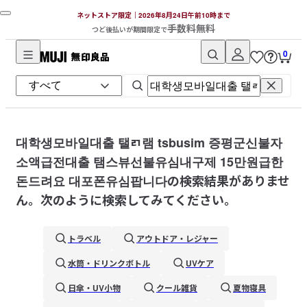
ネットストア限定｜2026年8月24日午前10時まで
手数料無料
つど後払いが期間限定で
0
無
印
良
品
ネ
대학생모바일대출 탤ㄺ램 tsbusim 증평군신불자
ッ
소액급전대출 탬스뷰선불유심내구제 15만원급한
ト
돈드려요 대포폰유심팝니다
の検索結果がありませ
ス
ん。次のように検索してみてください。
ト
ア
トラベル
アウトドア・レジャー
水筒・ドリンクボトル
UVケア
日傘・UV小物
クール雑貨
夏物寝具