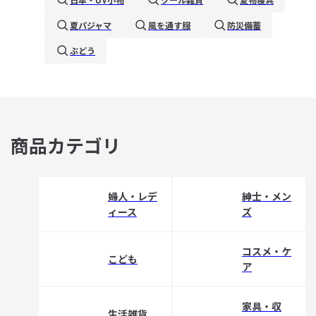
夏パジャマ
風を通す服
防災備蓄
ぶどう
商品カテゴリ
婦人・レデ
紳士・メン
ィース
ズ
コスメ・ケ
こども
ア
家具・収
生活雑貨