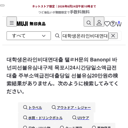
ネットストア限定｜2026年8月24日午前10時まで
手数料無料
つど後払いが期間限定で
0
無
印
良
品
ネ
대학생온라인비대면대출 탤ㄹH문의 Banonpi 바
ッ
넌피선불유심내구제 목포시24시간당일소액급전
ト
대출 주부소액급전대출당일 선불유심20만원
の検
ス
索結果がありません。次のように検索してみてく
ト
ださい。
ア
トラベル
アウトドア・レジャー
水筒・ドリンクボトル
UVケア
日傘・UV小物
クール雑貨
夏物寝具