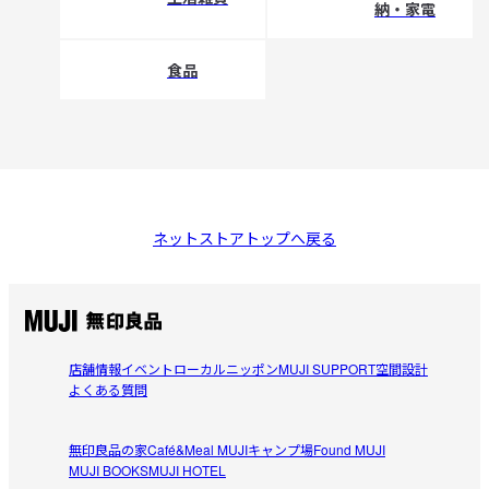
納・家電
食品
ネットストアトップへ戻る
店舗情報
イベント
ローカルニッポン
MUJI SUPPORT
空間設計
よくある質問
無印良品の家
Café&Meal MUJI
キャンプ場
Found MUJI
MUJI BOOKS
MUJI HOTEL