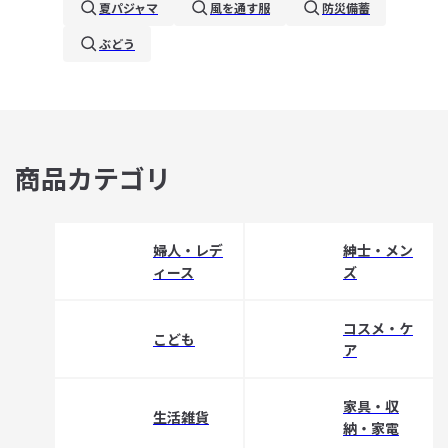
夏パジャマ
風を通す服
防災備蓄
ぶどう
商品カテゴリ
婦人・レデ
紳士・メン
ィース
ズ
コスメ・ケ
こども
ア
家具・収
生活雑貨
納・家電