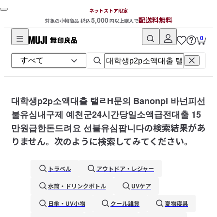
ネットストア限定
5,000
配送料無料
対象の小物商品 税込
円以上購入で
0
無
印
良
品
ネ
대학생p2p소액대출 탤ㄹH문의 Banonpi 바넌피선
ッ
불유심내구제 예천군24시간당일소액급전대출 15
ト
만원급한돈드려요 선불유심팝니다
の検索結果があ
ス
りません。次のように検索してみてください。
ト
ア
トラベル
アウトドア・レジャー
水筒・ドリンクボトル
UVケア
日傘・UV小物
クール雑貨
夏物寝具