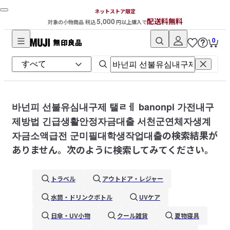
ネットストア限定
5,000
配送料無料
対象の小物商品 税込
円以上購入で
0
無
印
良
品
ネ
바넌피 선불유심내구제 탤ㄹㅔ banonpi 가전내구
ッ
제방법 긴급생활안정자금대출 서천군연체자생계
ト
자금소액급전 군미필대학생작업대출
の検索結果が
ス
ありません。次のように検索してみてください。
ト
ア
トラベル
アウトドア・レジャー
水筒・ドリンクボトル
UVケア
日傘・UV小物
クール雑貨
夏物寝具