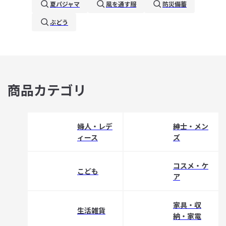
夏パジャマ
風を通す服
防災備蓄
ぶどう
商品カテゴリ
婦人・レデ
紳士・メン
ィース
ズ
コスメ・ケ
こども
ア
家具・収
生活雑貨
納・家電