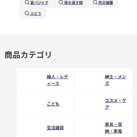
夏パジャマ
風を通す服
防災備蓄
ぶどう
商品カテゴリ
婦人・レデ
紳士・メン
ィース
ズ
コスメ・ケ
こども
ア
家具・収
生活雑貨
納・家電