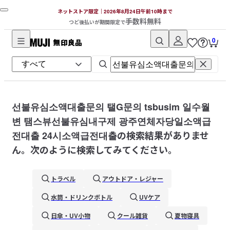
ネットストア限定｜2026年8月24日午前10時まで
手数料無料
つど後払いが期間限定で
0
無
印
良
品
ネ
선불유심소액대출문의 탤G문의 tsbusim 일수월
ッ
변 탬스뷰선불유심내구제 광주연체자당일소액급
ト
전대출 24시소액급전대출
の検索結果がありませ
ス
ん。次のように検索してみてください。
ト
ア
トラベル
アウトドア・レジャー
水筒・ドリンクボトル
UVケア
日傘・UV小物
クール雑貨
夏物寝具