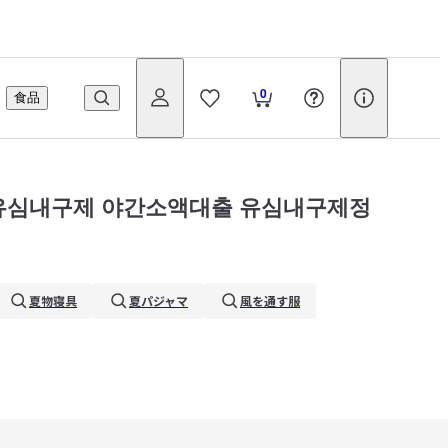
0
食品
불유심내구제 야간소액대출 유심내구제정
夏物寝具
夏パジャマ
風を通す服