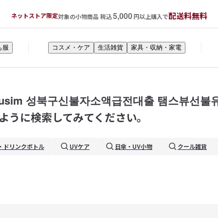
5,000
配送料無料
ネットストア限定
対象の小物商品 税込
円以上購入で
も服
コスメ・ケア
生活雑貨
家具・収納・家電
busim 성북구신불자소액급전대출 탬스뷰선
ように検索してみてください。
・ドリンクボトル
UVケア
日傘・UV小物
クール雑貨