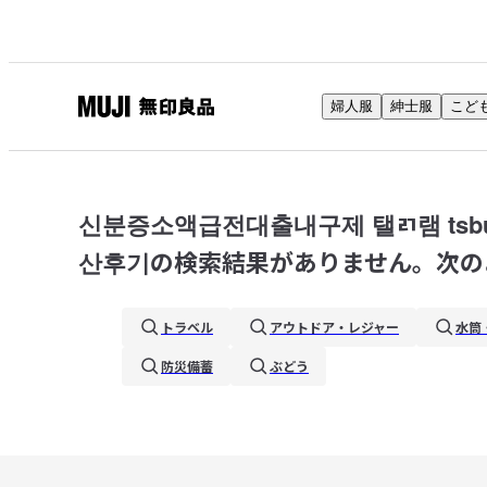
婦人服
紳士服
こど
無
印
良
品
신분증소액급전대출내구제 탤ㄺ램 ts
ネ
산후기
の検索結果がありません。次の
ッ
ト
ス
トラベル
アウトドア・レジャー
水筒
ト
防災備蓄
ぶどう
ア