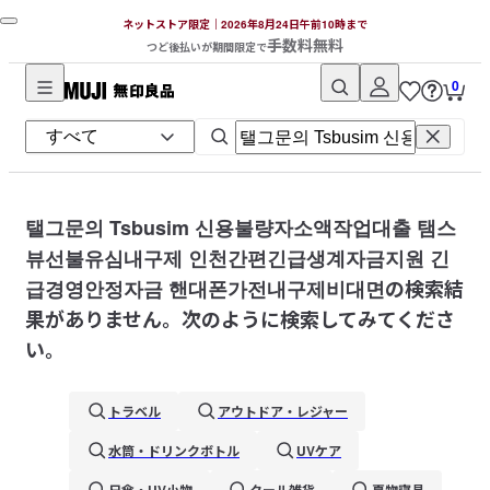
ネットストア限定｜2026年8月24日午前10時まで
手数料無料
つど後払いが期間限定で
0
無
印
良
品
ネ
탤그문의 Tsbusim 신용불량자소액작업대출 탬스
ッ
뷰선불유심내구제 인천간편긴급생계자금지원 긴
ト
급경영안정자금 핸대폰가전내구제비대면
の検索結
ス
果がありません。次のように検索してみてくださ
ト
い。
ア
トラベル
アウトドア・レジャー
水筒・ドリンクボトル
UVケア
日傘・UV小物
クール雑貨
夏物寝具