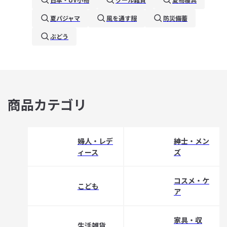
夏パジャマ
風を通す服
防災備蓄
ぶどう
商品カテゴリ
婦人・レデ
紳士・メン
ィース
ズ
コスメ・ケ
こども
ア
家具・収
生活雑貨