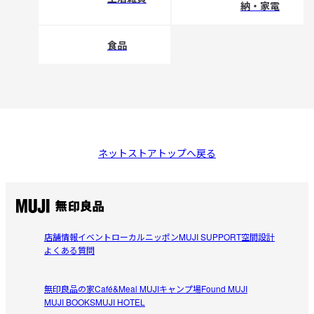
納・家電
食品
ネットストアトップへ戻る
店舗情報
イベント
ローカルニッポン
MUJI SUPPORT
空間設計
よくある質問
無印良品の家
Café&Meal MUJI
キャンプ場
Found MUJI
MUJI BOOKS
MUJI HOTEL