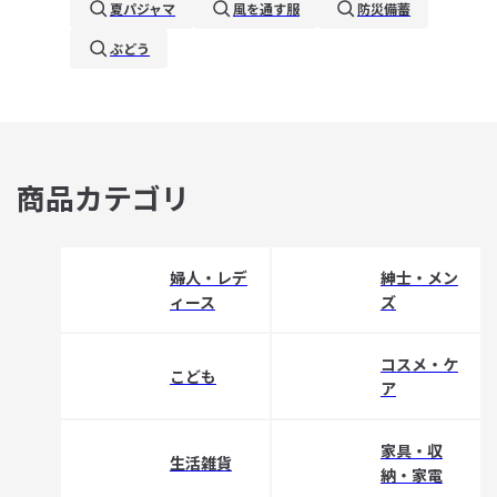
夏パジャマ
風を通す服
防災備蓄
ぶどう
商品カテゴリ
婦人・レデ
紳士・メン
ィース
ズ
コスメ・ケ
こども
ア
家具・収
生活雑貨
納・家電