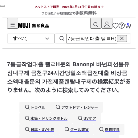
ネットストア限定｜2026年8月24日午前10時まで
手数料無料
つど後払いが期間限定で
0
無
印
良
品
ネ
7등급작업대출 탤ㄹH문의 Banonpi 바넌피선불유
ッ
심내구제 금천구24시간당일소액급전대출 비상금
ト
소액대출문의 가전제품렌탈내구제
の検索結果があ
ス
りません。次のように検索してみてください。
ト
ア
トラベル
アウトドア・レジャー
水筒・ドリンクボトル
UVケア
日傘・UV小物
クール雑貨
夏物寝具