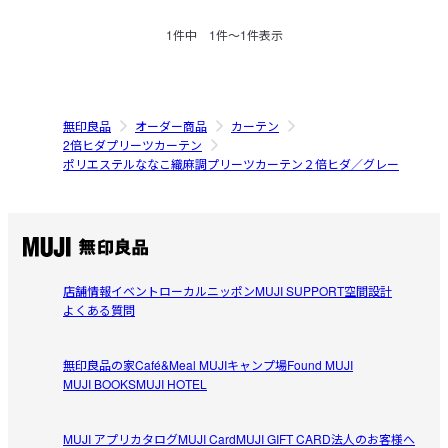
1
件中
1
件〜
1
件表示
無印良品
オーダー商品
カーテン
2倍ヒダプリーツカーテン
ポリエステルななこ織麻調プリーツカーテン２倍ヒダ／グレー
店舗情報
イベント
ローカルニッポン
MUJI SUPPORT
空間設計
よくある質問
無印良品の家
Café&Meal MUJI
キャンプ場
Found MUJI
MUJI BOOKS
MUJI HOTEL
MUJI アプリ
カタログ
MUJI Card
MUJI GIFT CARD
法人のお客様へ