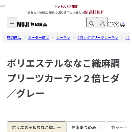
ネットストア限定
5,000
配送料無料
対象の小物商品 税込
円以上購入で
0
無
無印良品
印
オーダー商品
カーテン
2倍ヒダプリーツカーテン
ポ
良
品
ポリエステルななこ織麻調
ネ
ッ
プリーツカーテン２倍ヒダ
ト
ス
ト
／グレー
ア
ポリエステルななこ織...
在庫ありのみ
カラー