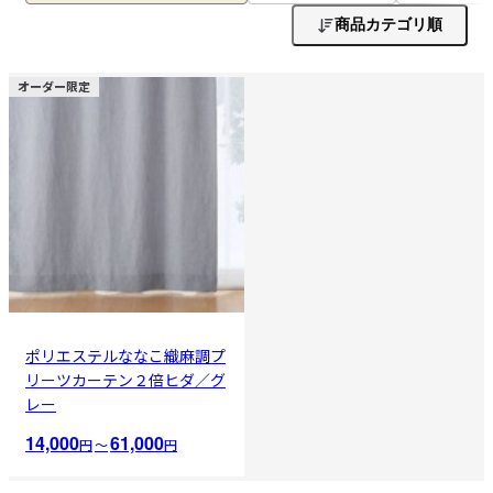
商品カテゴリ順
オーダー限定
ポリエステルななこ織麻調プ
リーツカーテン２倍ヒダ／グ
レー
14,000
61,000
円
〜
円