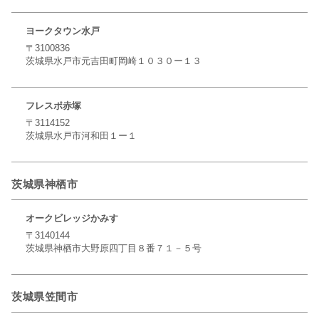
ヨークタウン水戸
〒3100836
茨城県水戸市元吉田町岡崎１０３０ー１３
フレスポ赤塚
〒3114152
茨城県水戸市河和田１ー１
茨城県神栖市
オークビレッジかみす
〒3140144
茨城県神栖市大野原四丁目８番７１－５号
茨城県笠間市