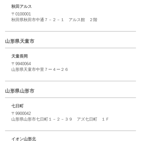
秋田アルス
〒0100001
秋田県秋田市中通７－２－１ アルス館 ２階
山形県天童市
天童長岡
〒9940064
山形県天童市中里７ー４ー２６
山形県山形市
七日町
〒9900042
山形県山形市七日町１－２－３９ アズ七日町 １Ｆ
イオン山形北