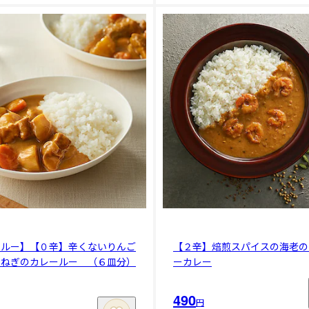
ールー】【０辛】辛くないりんご
【２辛】焙煎スパイスの海老の
玉ねぎのカレールー （６皿分）
ーカレー
490
円