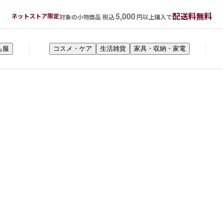
5,000
配送料無料
ネットストア限定
対象の小物商品 税込
円以上購入で
も服
コスメ・ケア
生活雑貨
家具・収納・家電