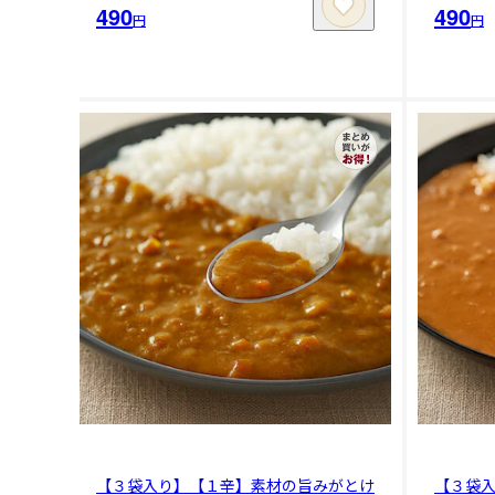
490
490
円
円
【３袋入り】【１辛】素材の旨みがとけ
【３袋