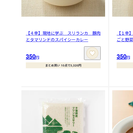
【４辛】現地に学ぶ スリランカ 豚肉
【１辛
とタマリンドのスパイシーカレー
ごと野
350
350
円
円
まとめ買い 10点で3,320円