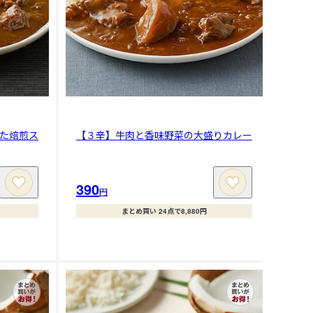
た焙煎ス
【３辛】牛肉と香味野菜の大盛りカレー
390
円
まとめ買い 24点で8,880円