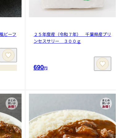
風ビーフ
２５年度産（令和７年） 千葉県産プリ
ンセスサリー ３００ｇ
690
円