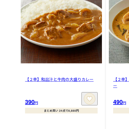
【２辛】和出汁と牛肉の大盛りカレー
【２辛
ー
390
490
円
円
まとめ買い 24点で8,880円