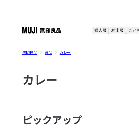
婦人服
紳士服
こど
無
印
良
無印良品
食品
カレー
品
ネ
カレー
ッ
ト
ス
ト
ア
ピックアップ