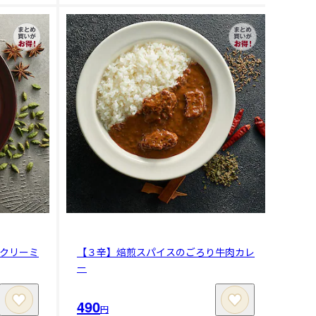
クリーミ
【３辛】焙煎スパイスのごろり牛肉カレ
ー
490
円