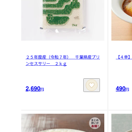
２５年度産（令和７年） 千葉県産プリ
【４辛
ンセスサリー ２ｋｇ
2,690
490
円
円