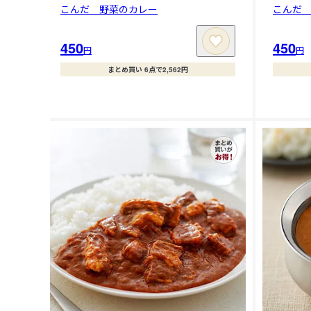
こんだ 野菜のカレー
こんだ
450
450
円
円
まとめ買い 6点で2,562円