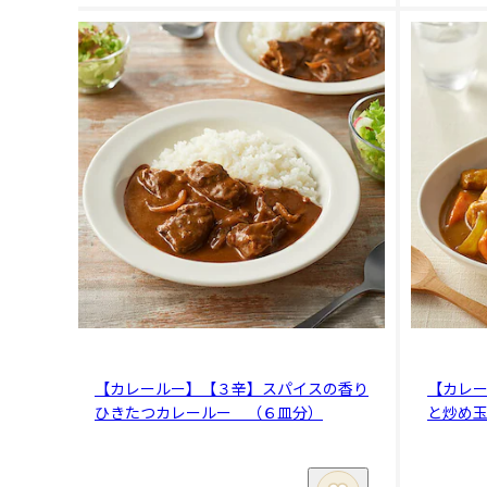
【カレールー】【３辛】スパイスの香り
【カレ
ひきたつカレールー （６皿分）
と炒め