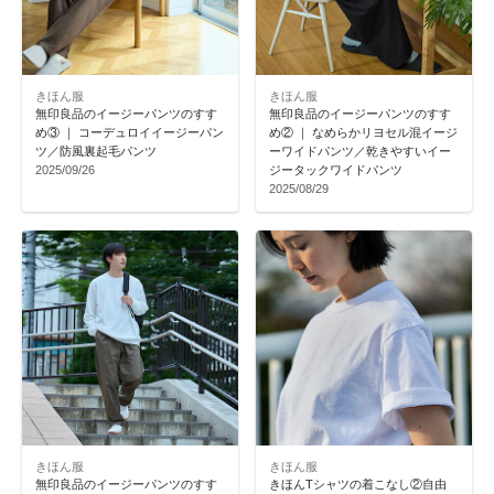
きほん服
きほん服
無印良品のイージーパンツのすす
無印良品のイージーパンツのすす
め③ ｜ コーデュロイイージーパン
め② ｜ なめらかリヨセル混イージ
ツ／防風裏起毛パンツ
ーワイドパンツ／乾きやすいイー
2025/09/26
ジータックワイドパンツ
2025/08/29
きほん服
きほん服
無印良品のイージーパンツのすす
きほんTシャツの着こなし②自由