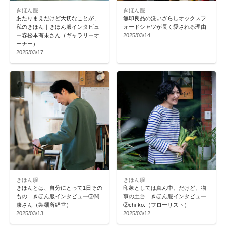
きほん服
きほん服
あたりまえだけど大切なことが、
無印良品の洗いざらしオックスフ
私のきほん｜きほん服インタビュ
ォードシャツが長く愛される理由
ー⑤松本有未さん（ギャラリーオ
2025/03/14
ーナー）
2025/03/17
きほん服
きほん服
きほんとは、自分にとって1日その
印象としては真ん中。だけど、物
もの｜きほん服インタビュー③関
事の土台｜きほん服インタビュー
康さん（製麺所経営）
②chi-ko.（フローリスト）
2025/03/13
2025/03/12