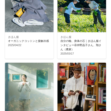
きほん服
きほん服
オーガニックコットンと接触冷感
自分の軸、身体の芯｜きほん服イ
2025/04/22
ンタビュー④仲野晶子さん、翔さ
ん（農家）
2025/03/17