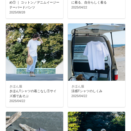
め① ｜ コットン／デニムイージー
に着る、自分らしく着る
テーパードパンツ
2025/04/22
2025/08/28
きほん服
きほん服
きほんTシャツの着こなし①サイ
涼感Tシャツのしくみ
ズ感であそぶ
2025/04/22
2025/04/22