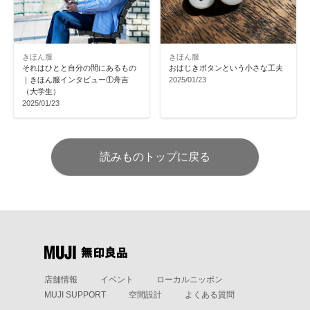
きほん服
きほん服
それはひとと自分の間にあるもの
おはじきボタンという小さな工夫
｜きほん服インタビュー①舟吉
2025/01/23
（大学生）
2025/01/23
読みものトップに戻る
店舗情報
イベント
ローカルニッポン
MUJI SUPPORT
空間設計
よくある質問