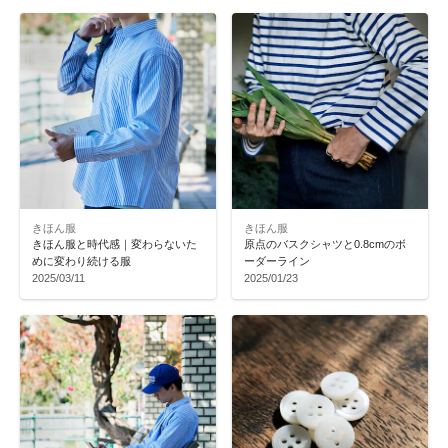
きほん服
きほん服
きほん服と時代感｜変わらないた
原点のバスクシャツと0.8cmのボ
めに変わり続ける服
ーダーライン
2025/03/11
2025/01/23